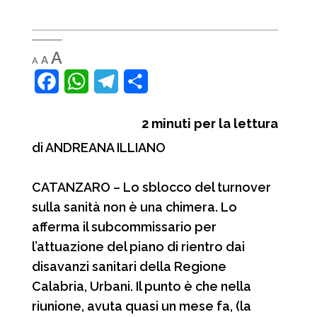
Decrease
Reset
Increase
A
A
A
font
font
font
size.
size.
F
W
T
C
size.
a
h
e
o
2
minuti per la lettura
c
a
l
n
di ANDREANA ILLIANO
e
t
e
d
b
s
g
i
CATANZARO – Lo sblocco del turnover
o
A
r
v
sulla sanità non è una chimera. Lo
o
p
a
i
afferma il subcommissario per
l’attuazione del piano di rientro dai
k
p
m
d
disavanzi sanitari della Regione
i
Calabria, Urbani. Il punto è che nella
riunione, avuta quasi un mese fa, (la