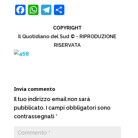
F
W
T
C
a
h
e
o
COPYRIGHT
c
a
l
n
Il Quotidiano del Sud © - RIPRODUZIONE
e
t
e
d
RISERVATA
b
s
g
i
o
A
r
v
o
p
a
i
k
p
m
d
Invia commento
i
Il tuo indirizzo email non sarà
pubblicato.
I campi obbligatori sono
contrassegnati
*