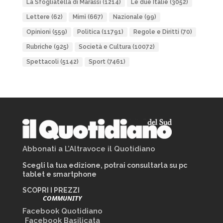
La Sfogliatella di Marassi
(1214)
Le due Italie
(3052)
Lettere
(62)
Mimì
(667)
Nazionale
(99)
Opinioni
(559)
Politica
(11791)
Regole e Diritti
(70)
Rubriche
(925)
Società e Cultura
(10072)
Spettacoli
(5142)
Sport
(7461)
Abbonati a L’Altravoce il Quotidiano
Scegli la tua edizione, potrai consultarla su pc
tablet e smartphone
SCOPRI I PREZZI
COMMUNITY
Facebook Quotidiano
Facebook Basilicata