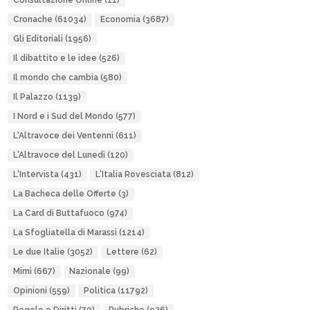
Consultazione Online
(11)
Cronache
(61034)
Economia
(3687)
Gli Editoriali
(1956)
Il dibattito e le idee
(526)
Il mondo che cambia
(580)
Il Palazzo
(1139)
I Nord e i Sud del Mondo
(577)
L'Altravoce dei Ventenni
(611)
L'Altravoce del Lunedì
(120)
L'Intervista
(431)
L'Italia Rovesciata
(812)
La Bacheca delle Offerte
(3)
La Card di Buttafuoco
(974)
La Sfogliatella di Marassi
(1214)
Le due Italie
(3052)
Lettere
(62)
Mimì
(667)
Nazionale
(99)
Opinioni
(559)
Politica
(11792)