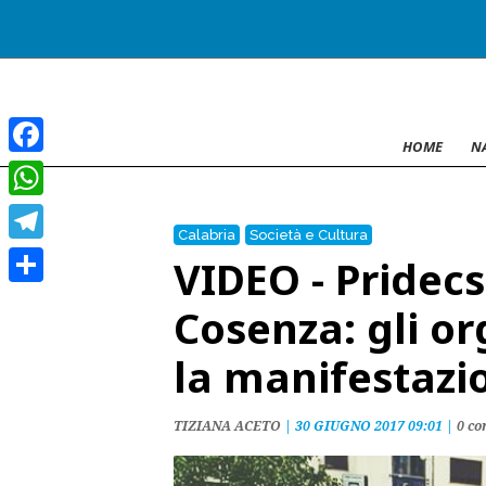
HOME
N
Facebook
WhatsApp
Calabria
Società e Cultura
Telegram
VIDEO - Pridecs,
Condividi
Cosenza: gli or
la manifestazi
TIZIANA ACETO
|
30 GIUGNO 2017 09:01
|
0 c