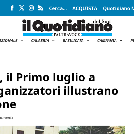
Cerca…
ACQUISTA
Quotidiano 
AZIONALE
CALABRIA
BASILICATA
CAMPANIA
P
 il Primo luglio a
ganizzatori illustrano
one
ommenti