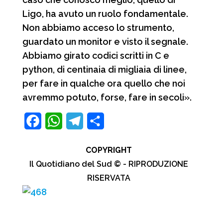
Ligo, ha avuto un ruolo fondamentale.
Non abbiamo acceso lo strumento,
guardato un monitor e visto il segnale.
Abbiamo girato codici scritti in C e
python, di centinaia di migliaia di linee,
per fare in qualche ora quello che noi
avremmo potuto, forse, fare in secoli».
F
W
T
C
a
h
e
o
COPYRIGHT
c
a
l
n
Il Quotidiano del Sud © - RIPRODUZIONE
e
t
e
d
RISERVATA
b
s
g
i
o
A
r
v
o
p
a
i