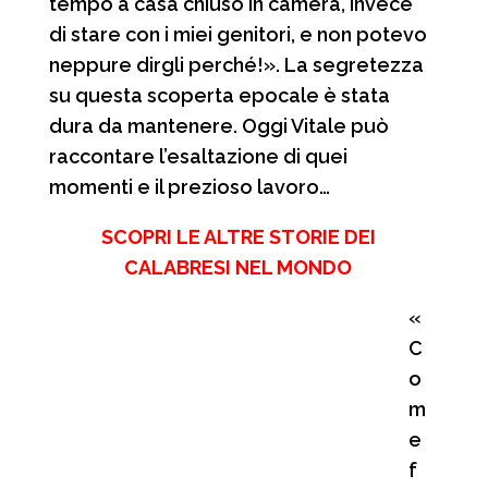
tempo a casa chiuso in camera, invece
di stare con i miei genitori, e non potevo
neppure dirgli perché!». La segretezza
su questa scoperta epocale è stata
dura da mantenere. Oggi Vitale può
raccontare l’esaltazione di quei
momenti e il prezioso lavoro…
SCOPRI LE ALTRE STORIE DEI
CALABRESI NEL MONDO
«
C
o
m
e
f