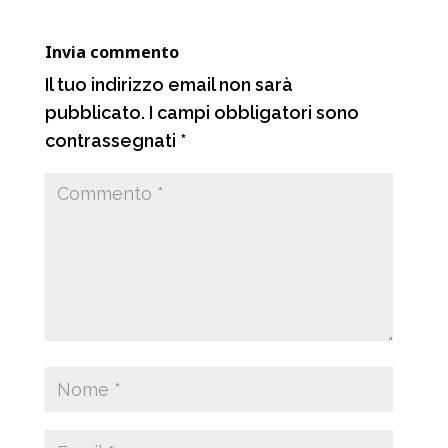
k
p
m
d
Invia commento
i
Il tuo indirizzo email non sarà
pubblicato.
I campi obbligatori sono
contrassegnati
*