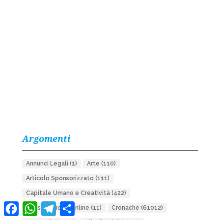
Argomenti
Annunci Legali
(1)
Arte
(110)
Articolo Sponsorizzato
(111)
Capitale Umano e Creatività
(422)
Facebook
WhatsApp
Telegram
Condividi
Consultazione Online
(11)
Cronache
(61012)