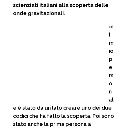
scienziati italiani alla scoperta delle
onde gravitazionali.
«I
l
m
io
p
e
rs
o
n
al
e è stato da un lato creare uno dei due
codici che ha fatto la scoperta. Poi sono
stato anche la prima persona a