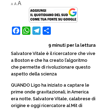
Decrease
Reset
Increase
A
A
A
font
font
font
size.
size.
size.
F
W
T
C
a
h
e
o
9
minuti per la lettura
c
a
l
n
Salvatore Vitale è il ricercatore che vive
e
t
e
d
a Boston e che ha creato l’algoritmo
b
s
g
i
che permette di rivoluzionare questo
o
A
r
v
aspetto della scienza
o
p
a
i
QUANDO Ligo ha iniziato a captare le
k
p
m
d
prime onde gravitazionali, in America
i
era notte. Salvatore Vitale, calabrese di
origine e oggi ricercatore al Mit di