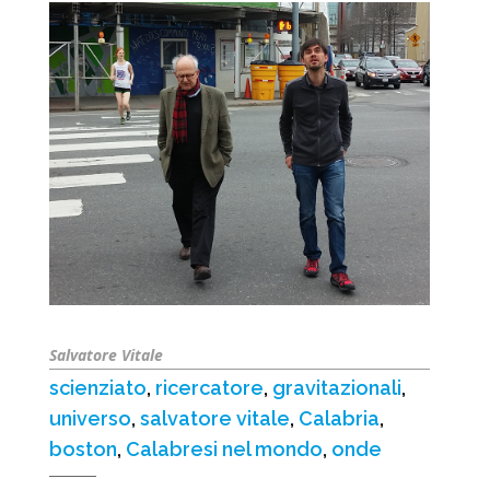
Salvatore Vitale
scienziato
,
ricercatore
,
gravitazionali
,
universo
,
salvatore vitale
,
Calabria
,
boston
,
Calabresi nel mondo
,
onde