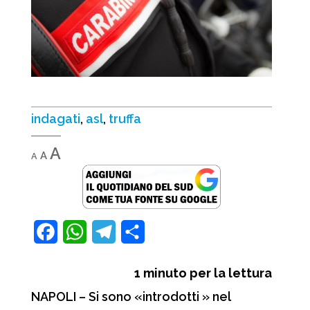
indagati
,
asl
,
truffa
Decrease
Reset
Increase
A
A
A
font
font
font
size.
size.
size.
F
W
T
C
a
h
e
o
1
minuto per la lettura
c
a
l
n
NAPOLI – Si sono «introdotti » nel
e
t
e
d