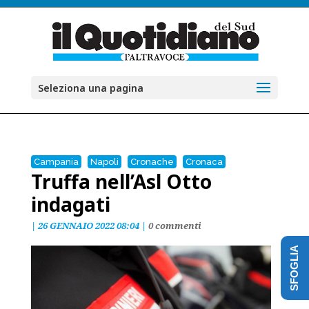
Seleziona una pagina
Campania
Napoli
Cronache
Cronaca
Truffa nell’Asl Otto
indagati
|
26 GENNAIO 2022 08:04
|
0 commenti
SFOGLIA