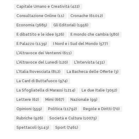
Capitale Umano e Creatività
(422)
Consultazione Online
(11)
Cronache
(61012)
Economia
(3685)
Gli Editoriali
(1956)
Il dibattito e le idee
(526)
Il mondo che cambia
(580)
Il Palazzo
(1139)
I Nord e i Sud del Mondo
(577)
L'Altravoce dei Ventenni
(611)
L'Altravoce del Lunedì
(120)
L'Intervista
(431)
L'Italia Rovesciata
(812)
La Bacheca delle Offerte
(3)
La Card di Buttafuoco
(974)
La Sfogliatella di Marassi
(1214)
Le due Italie
(3052)
Lettere
(62)
Mimì
(667)
Nazionale
(99)
Opinioni
(559)
Politica
(11792)
Regole e Diritti
(70)
Rubriche
(926)
Società e Cultura
(10075)
Spettacoli
(5143)
Sport
(7461)