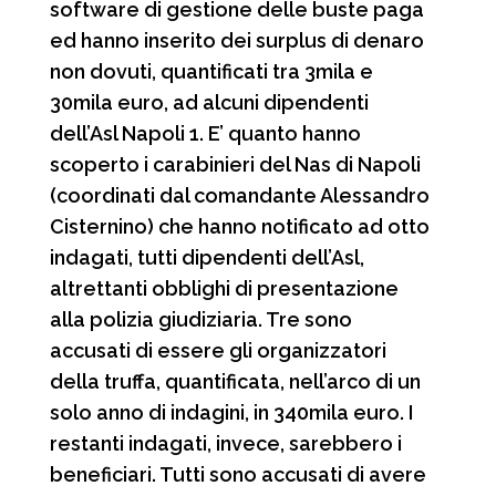
software di gestione delle buste paga
b
s
g
i
ed hanno inserito dei surplus di denaro
o
A
r
v
non dovuti, quantificati tra 3mila e
o
p
a
i
30mila euro, ad alcuni dipendenti
dell’Asl Napoli 1. E’ quanto hanno
k
p
m
d
scoperto i carabinieri del Nas di Napoli
i
(coordinati dal comandante Alessandro
Cisternino) che hanno notificato ad otto
indagati, tutti dipendenti dell’Asl,
altrettanti obblighi di presentazione
alla polizia giudiziaria. Tre sono
accusati di essere gli organizzatori
della truffa, quantificata, nell’arco di un
solo anno di indagini, in 340mila euro. I
restanti indagati, invece, sarebbero i
beneficiari. Tutti sono accusati di avere