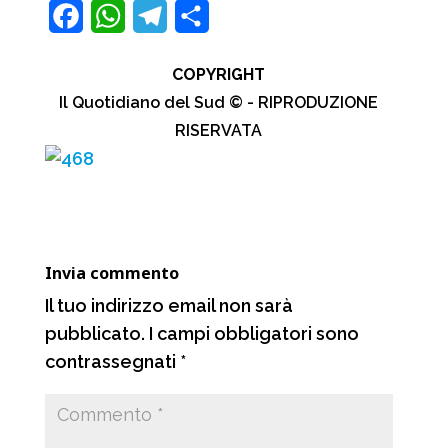
F
W
T
C
a
h
e
o
COPYRIGHT
c
a
l
n
Il Quotidiano del Sud © - RIPRODUZIONE
e
t
e
d
RISERVATA
b
s
g
i
o
A
r
v
o
p
a
i
k
p
m
d
Invia commento
i
Il tuo indirizzo email non sarà
pubblicato.
I campi obbligatori sono
contrassegnati
*