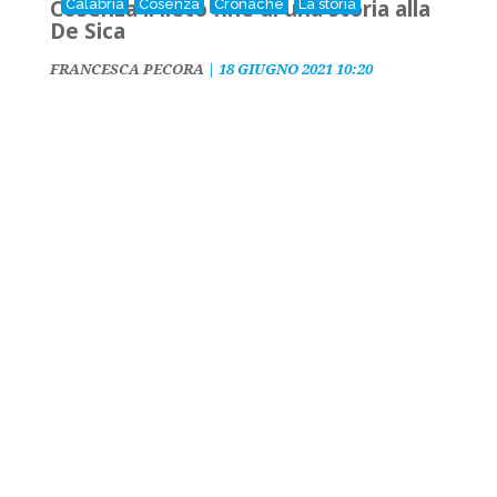
Cosenza il lieto fine di una storia alla
Calabria
Cosenza
Cronache
La storia
De Sica
FRANCESCA PECORA
|
18 GIUGNO 2021 10:20