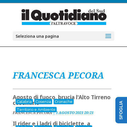
Seleziona una pagina
FRANCESCA PECORA
Agosto di fuoco, brucia l'Alto Tirreno
cosentino
Calabria
Cosenza
Cronache
SFOGLIA
Territorio e Ambiente
FRANCESCA PECORA
|
1 AGOSTO 2021 20:21
Il rider e i ladri di biciclette, a