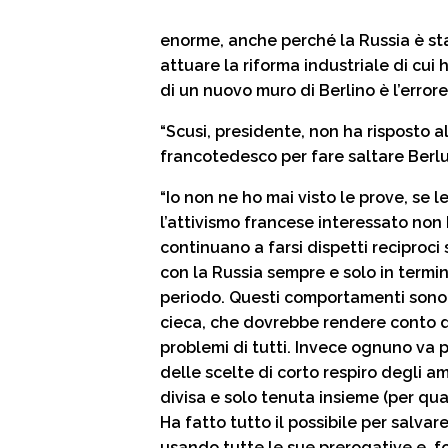
enorme, anche perché la Russia è sta
attuare la riforma industriale di cu
di un nuovo muro di Berlino è l’erro
“Scusi, presidente, non ha risposto 
francotedesco per fare saltare Berl
“Io non ne ho mai visto le prove, se 
l’attivismo francese interessato non
continuano a farsi dispetti reciproc
con la Russia sempre e solo in termini
periodo. Questi comportamenti sono p
cieca, che dovrebbe rendere conto degl
problemi di tutti. Invece ognuno va
delle scelte di corto respiro degli a
divisa e solo tenuta insieme (per qua
Ha fatto tutto il possibile per salvare
usando tutte le sue prerogative e, f