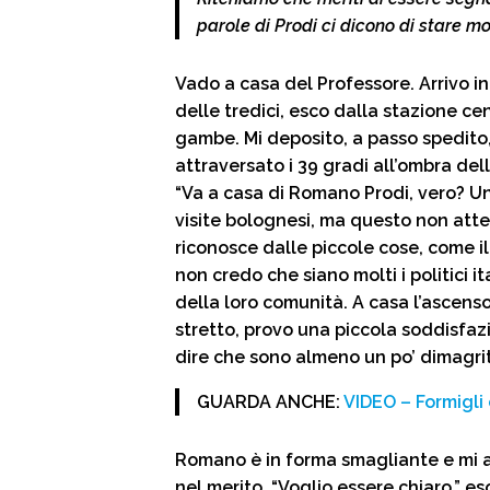
k
p
m
d
parole di Prodi ci dicono di stare molt
i
Vado a casa del Professore. Arrivo in
delle tredici, esco dalla stazione ce
gambe. Mi deposito, a passo spedito,
attraversato i 39 gradi all’ombra dell
“Va a casa di Romano Prodi, vero? U
visite bolognesi, ma questo non atten
riconosce dalle piccole cose, come il
non credo che siano molti i politici i
della loro comunità. A casa l’ascens
stretto, provo una piccola soddisfa
dire che sono almeno un po’ dimagri
GUARDA ANCHE:
VIDEO – Formigli 
Romano è in forma smagliante e mi ac
nel merito. “Voglio essere chiaro,” es