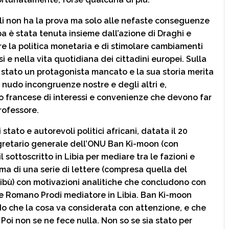
ali non ha la prova ma solo alle nefaste conseguenze
opa è stata tenuta insieme dall’azione di Draghi e
are la politica monetaria e di stimolare cambiamenti
i e nella vita quotidiana dei cittadini europei. Sulla
è stato un protagonista mancato e la sua storia merita
nudo incongruenze nostre e degli altri e,
tto francese di interessi e convenienze che devono far
Professore.
 stato e autorevoli politici africani, datata il 20
gretario generale dell’ONU Ban Ki-moon (con
 sottoscritto in Libia per mediare tra le fazioni e
ima di una serie di lettere (compresa quella del
ribù) con motivazioni analitiche che concludono con
e Romano Prodi mediatore in Libia. Ban Ki-moon
ndo che la cosa va considerata con attenzione, e che
 Poi non se ne fece nulla. Non so se sia stato per