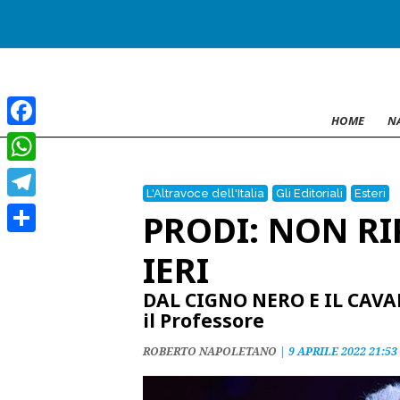
HOME
N
Facebook
WhatsApp
L'Altravoce dell'Italia
Gli Editoriali
Esteri
Telegram
PRODI: NON RI
Condividi
IERI
DAL CIGNO NERO E IL CAVAL
il Professore
ROBERTO NAPOLETANO
|
9 APRILE 2022 21:53