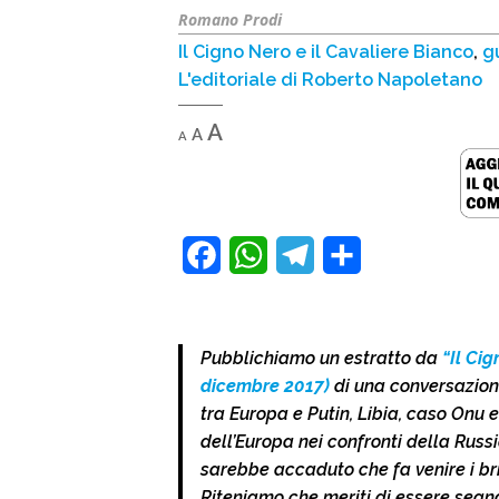
Romano Prodi
Il Cigno Nero e il Cavaliere Bianco
,
g
L'editoriale di Roberto Napoletano
Decrease
Reset
Increase
A
A
A
font
font
size.
font
size.
size.
F
W
T
C
a
h
e
o
c
a
l
n
Pubblichiamo un estratto da
“Il Cig
e
t
e
d
dicembre 2017)
di una conversazion
b
s
g
i
tra Europa e Putin, Libia, caso Onu 
dell’Europa nei confronti della Russ
o
A
r
v
sarebbe accaduto che fa venire i br
o
p
a
i
Riteniamo che meriti di essere segna