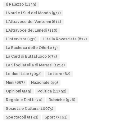
Il Palazzo
(1139)
I Nord e i Sud del Mondo
(577)
L'Altravoce dei Ventenni
(611)
L'Altravoce del Lunedì
(120)
L'Intervista
(431)
L'Italia Rovesciata
(812)
La Bacheca delle Offerte
(3)
La Card di Buttafuoco
(974)
La Sfogliatella di Marassi
(1214)
Le due Italie
(3052)
Lettere
(62)
Mimì
(667)
Nazionale
(99)
Opinioni
(559)
Politica
(11792)
Regole e Diritti
(70)
Rubriche
(926)
Società e Cultura
(10075)
Spettacoli
(5143)
Sport
(7461)