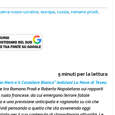
uerra russo-ucraina
,
europa
,
russia
,
romano prodi
,
5
minuti per la lettura
no Nero e il Cavaliere Bianco” (edizioni La Nave di Teseo,
e tra Romano Prodi e Roberto Napoletano sui rapporti
e ruolo francese, da cui emergono l’errore fatale
ia e una previsione anticipata e ragionata su ciò che
ividi pensando a quello che sta avvenendo oggi.
lata per il suo contenuto di straordinaria attualità. Le