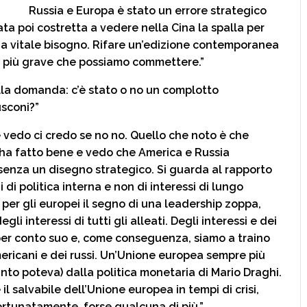
Russia e Europa è stato un errore strategico
ta poi costretta a vedere nella Cina la spalla per
i ha vitale bisogno. Rifare un’edizione contemporanea
re più grave che possiamo commettere.”
alla domanda: c’è stato o no un complotto
usconi?”
le vedo ci credo se no no. Quello che noto è che
 ha fatto bene e vedo che America e Russia
i senza un disegno strategico. Si guarda al rapporto
 di politica interna e non di interessi di lungo
er gli europei il segno di una leadership zoppa,
i interessi di tutti gli alleati. Degli interessi e dei
 per conto suo e, come conseguenza, siamo a traino
mericani e dei russi. Un’Unione europea sempre più
nto poteva) dalla politica monetaria di Mario Draghi.
 il salvabile dell’Unione europea in tempi di crisi,
ortunatamente, forse qualcuna di più.”