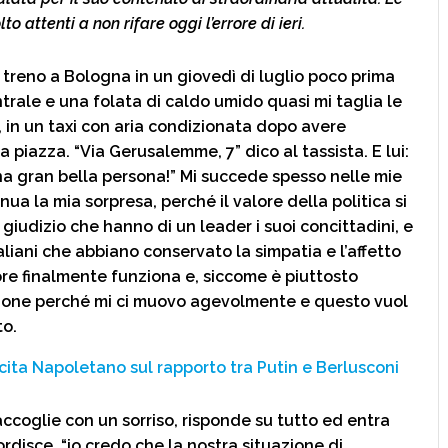
o attenti a non rifare oggi l’errore di ieri.
 treno a Bologna in un giovedì di luglio poco prima
ntrale e una folata di caldo umido quasi mi taglia le
 in un taxi con aria condizionata dopo avere
a piazza. “Via Gerusalemme, 7” dico al tassista. E lui:
na gran bella persona!” Mi succede spesso nelle mie
ua la mia sorpresa, perché il valore della politica si
 giudizio che hanno di un leader i suoi concittadini, e
taliani che abbiano conservato la simpatia e l’affetto
ore finalmente funziona e, siccome è piuttosto
zione perché mi ci muovo agevolmente e questo vuol
to.
cita Napoletano sul rapporto tra Putin e Berlusconi
coglie con un sorriso, risponde su tutto ed entra
ordisce, “io credo che la nostra situazione di