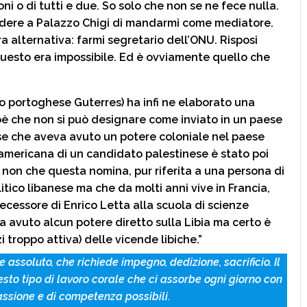
ni o di tutti e due. So solo che non se ne fece nulla.
iedere a Palazzo Chigi di mandarmi come mediatore.
ra alternativa: farmi segretario dell’ONU. Risposi
questo era impossibile. Ed è ovviamente quello che
mo portoghese Guterres) ha infi ne elaborato una
oè che non si può designare come inviato in un paese
e che aveva avuto un potere coloniale nel paese
americana di un candidato palestinese è stato poi
 non che questa nomina, pur riferita a una persona di
itico libanese ma che da molti anni vive in Francia,
ecessore di Enrico Letta alla scuola di scienze
ha avuto alcun potere diretto sulla Libia ma certo è
 troppo attiva) delle vicende libiche.”
 assoluto, che richiede impegno, dedizione, sacrificio. Il
esto tipo di lavoro corale che ci assorbe ogni giorno con
assione e di competenza possibili.