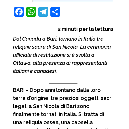
F
W
T
C
a
h
e
o
2
minuti per la lettura
c
a
l
n
Dal Canada a Bari: tornano in Italia tre
e
t
e
d
reliquie sacre di San Nicola. La cerimonia
b
s
g
i
ufficiale di restituzione si è svolta a
o
A
r
v
Ottawa, alla presenza di rappresentanti
o
p
a
i
italiani e canadesi.
k
p
m
d
BARI – Dopo anni lontano dalla loro
i
terra d’origine, tre preziosi oggetti sacri
legati a San Nicola di Bari sono
finalmente tornati in Italia. Si tratta di
una reliquia ossea, una capsella