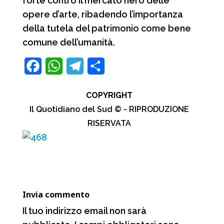
forte contro il mercato nero delle
opere d’arte, ribadendo l’importanza
della tutela del patrimonio come bene
comune dell’umanità.
F
W
T
C
a
h
e
o
COPYRIGHT
c
a
l
n
Il Quotidiano del Sud © - RIPRODUZIONE
e
t
e
d
RISERVATA
b
s
g
i
o
A
r
v
o
p
a
i
k
p
m
d
Invia commento
i
Il tuo indirizzo email non sarà