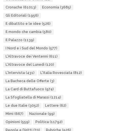
Cronache
(61013)
Economia
(3685)
Gli Editoriali
(1956)
Il dibattito e le idee
(526)
Il mondo che cambia
(580)
Il Palazzo
(1139)
I Nord e i Sud del Mondo
(577)
L'Altravoce dei Ventenni
(611)
L'Altravoce del Lunedì
(120)
L'Intervista
(431)
L'Italia Rovesciata
(812)
La Bacheca delle Offerte
(3)
La Card di Buttafuoco
(974)
La Sfogliatella di Marassi
(1214)
Le due Italie
(3052)
Lettere
(62)
Mimì
(667)
Nazionale
(99)
Opinioni
(559)
Politica
(11792)
Regole e Diritti
(70)
Rubriche
(926)