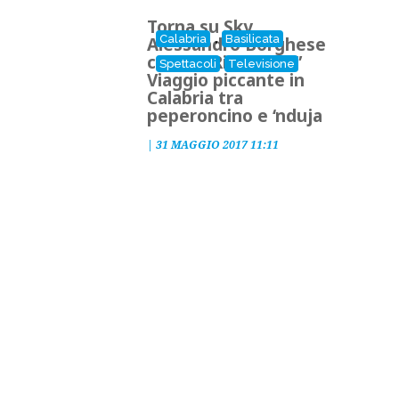
Torna su Sky
,
Calabria
Basilicata
Alessandro Borghese
con i “4 Ristoranti”
Spettacoli
Televisione
Viaggio piccante in
Calabria tra
peperoncino e ‘nduja
|
31 MAGGIO 2017 11:11