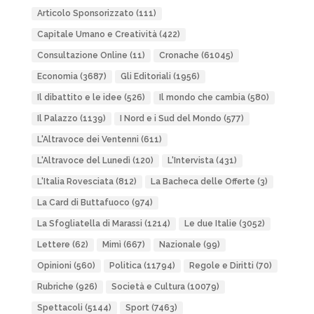
Articolo Sponsorizzato
(111)
Capitale Umano e Creatività
(422)
Consultazione Online
(11)
Cronache
(61045)
Economia
(3687)
Gli Editoriali
(1956)
Il dibattito e le idee
(526)
Il mondo che cambia
(580)
Il Palazzo
(1139)
I Nord e i Sud del Mondo
(577)
L'Altravoce dei Ventenni
(611)
L'Altravoce del Lunedì
(120)
L'Intervista
(431)
L'Italia Rovesciata
(812)
La Bacheca delle Offerte
(3)
La Card di Buttafuoco
(974)
La Sfogliatella di Marassi
(1214)
Le due Italie
(3052)
Lettere
(62)
Mimì
(667)
Nazionale
(99)
Opinioni
(560)
Politica
(11794)
Regole e Diritti
(70)
Rubriche
(926)
Società e Cultura
(10079)
Spettacoli
(5144)
Sport
(7463)