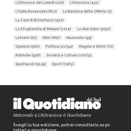
L'Altravoce del Lunedì
(120)
L'Intervista
(431)
L'Italia Rovesciata
(812)
La Bacheca delle Offerte
(3)
La Card di Buttafuoco
(974)
La Sfogliatella di Marassi
(1214)
Le due Italie
(3052)
Lettere
(62)
Mimì
(667)
Nazionale
(99)
Opinioni
(560)
Politica
(11794)
Regole e Diritti
(70)
Rubriche
(926)
Società e Cultura
(10079)
Spettacoli
(5145)
Sport
(7463)
Abbonati a L’Altravoce il Quotidiano
Scegli la tua edizione, potrai consultarla su pc
tablet e smartphone