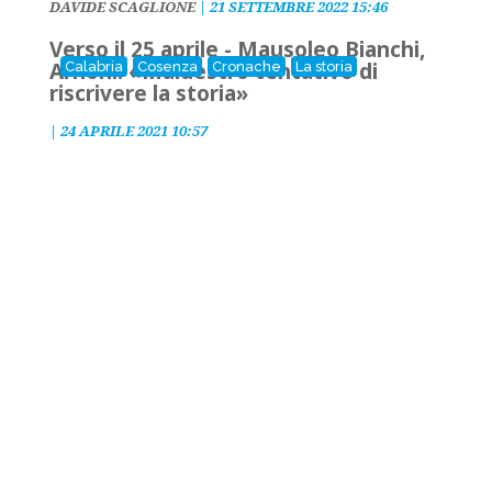
DAVIDE SCAGLIONE
|
21 SETTEMBRE 2022 15:46
Verso il 25 aprile - Mausoleo Bianchi,
Arnoni: «Maldestro tentativo di
Calabria
Cosenza
Cronache
La storia
riscrivere la storia»
|
24 APRILE 2021 10:57