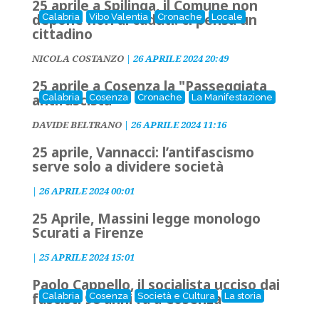
25 aprile a Spilinga, il Comune non
depone fiori ai caduti: ci pensa un
Calabria
Vibo Valentia
Cronache
Locale
cittadino
NICOLA COSTANZO
|
26 APRILE 2024 20:49
25 aprile a Cosenza la "Passeggiata
antifascista"
Calabria
Cosenza
Cronache
La Manifestazione
DAVIDE BELTRANO
|
26 APRILE 2024 11:16
25 aprile, Vannacci: l’antifascismo
serve solo a dividere società
|
26 APRILE 2024 00:01
25 Aprile, Massini legge monologo
Scurati a Firenze
|
25 APRILE 2024 15:01
Paolo Cappello, il socialista ucciso dai
fascisti 98 anni fa a Cosenza
Calabria
Cosenza
Società e Cultura
La storia