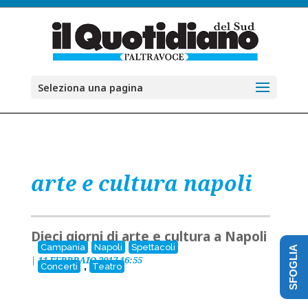
Seleziona una pagina
arte e cultura napoli
Dieci giorni di arte e cultura a Napoli
Campania
Napoli
Spettacoli
SFOGLIA
|
11 FEBBRAIO 2017 16:55
,
Concerti
Teatro