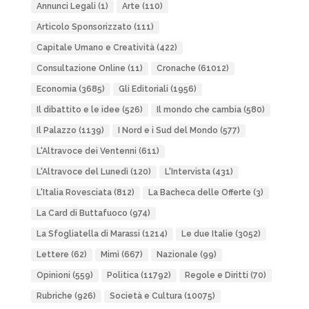
Annunci Legali
(1)
Arte
(110)
Articolo Sponsorizzato
(111)
Capitale Umano e Creatività
(422)
Consultazione Online
(11)
Cronache
(61012)
Economia
(3685)
Gli Editoriali
(1956)
Il dibattito e le idee
(526)
Il mondo che cambia
(580)
Il Palazzo
(1139)
I Nord e i Sud del Mondo
(577)
L'Altravoce dei Ventenni
(611)
L'Altravoce del Lunedì
(120)
L'Intervista
(431)
L'Italia Rovesciata
(812)
La Bacheca delle Offerte
(3)
La Card di Buttafuoco
(974)
La Sfogliatella di Marassi
(1214)
Le due Italie
(3052)
Lettere
(62)
Mimì
(667)
Nazionale
(99)
Opinioni
(559)
Politica
(11792)
Regole e Diritti
(70)
Rubriche
(926)
Società e Cultura
(10075)