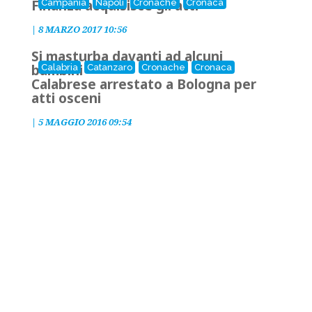
Finanza acquisisce gli atti
Campania
Napoli
Cronache
Cronaca
|
8 MARZO 2017 10:56
Si masturba davanti ad alcuni
bambini
Calabria
Catanzaro
Cronache
Cronaca
Calabrese arrestato a Bologna per
atti osceni
|
5 MAGGIO 2016 09:54