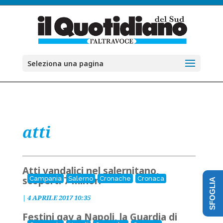
Seleziona una pagina
atti
Atti vandalici nel salernitano,
scoperti 7 minori
Campania
Salerno
Cronache
Cronaca
SFOGLIA
|
4 APRILE 2017 10:35
Festini gay a Napoli, la Guardia di