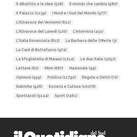
Il dibattito e le idee
(526)
Il mondo che cambia
(580)
Il Palazzo
(1139)
I Nord e i Sud del Mondo
(577)
L'Altravoce dei Ventenni
(611)
L'Altravoce del Lunedì
(120)
L'Intervista
(431)
L'Italia Rovesciata
(812)
La Bacheca delle Offerte
(3)
La Card di Buttafuoco
(974)
La Sfogliatella di Marassi
(1214)
Le due Italie
(3052)
Lettere
(62)
Mimì
(667)
Nazionale
(99)
Opinioni
(559)
Politica
(11792)
Regole e Diritti
(70)
Rubriche
(926)
Società e Cultura
(10076)
Spettacoli
(5144)
Sport
(7461)