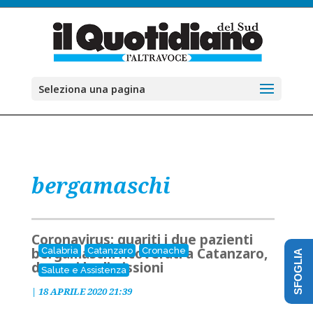
Seleziona una pagina
bergamaschi
Coronavirus: guariti i due pazienti
bergamaschi ricoverati a Catanzaro,
Calabria
Catanzaro
Cronache
SFOGLIA
domani le dimissioni
Salute e Assistenza
|
18 APRILE 2020 21:39