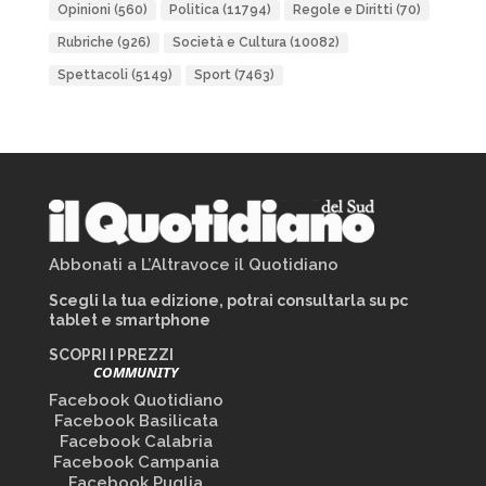
Opinioni
(560)
Politica
(11794)
Regole e Diritti
(70)
Rubriche
(926)
Società e Cultura
(10082)
Spettacoli
(5149)
Sport
(7463)
Abbonati a L’Altravoce il Quotidiano
Scegli la tua edizione, potrai consultarla su pc
tablet e smartphone
SCOPRI I PREZZI
COMMUNITY
Facebook Quotidiano
Facebook Basilicata
Facebook Calabria
Facebook Campania
Facebook Puglia