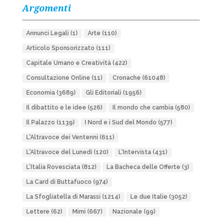
Argomenti
Annunci Legali
(1)
Arte
(110)
Articolo Sponsorizzato
(111)
Capitale Umano e Creatività
(422)
Consultazione Online
(11)
Cronache
(61048)
Economia
(3689)
Gli Editoriali
(1956)
Il dibattito e le idee
(526)
Il mondo che cambia
(580)
Il Palazzo
(1139)
I Nord e i Sud del Mondo
(577)
L'Altravoce dei Ventenni
(611)
L'Altravoce del Lunedì
(120)
L'Intervista
(431)
L'Italia Rovesciata
(812)
La Bacheca delle Offerte
(3)
La Card di Buttafuoco
(974)
La Sfogliatella di Marassi
(1214)
Le due Italie
(3052)
Lettere
(62)
Mimì
(667)
Nazionale
(99)