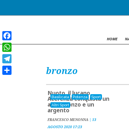
HOME
N
Facebook
WhatsApp
bronzo
Telegram
Condividi
Nuoto, il lucano
Basilicata
Potenza
Sport
Acerenza conquista un
altro bronzo e un
Altri Sport
argento
FRANCESCO MENONNA
|
13
AGOSTO 2020 17:23