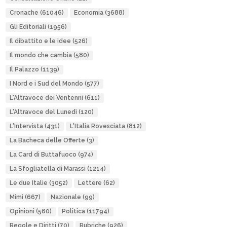
Cronache
(61046)
Economia
(3688)
Gli Editoriali
(1956)
Il dibattito e le idee
(526)
Il mondo che cambia
(580)
Il Palazzo
(1139)
I Nord e i Sud del Mondo
(577)
L'Altravoce dei Ventenni
(611)
L'Altravoce del Lunedì
(120)
L'Intervista
(431)
L'Italia Rovesciata
(812)
La Bacheca delle Offerte
(3)
La Card di Buttafuoco
(974)
La Sfogliatella di Marassi
(1214)
Le due Italie
(3052)
Lettere
(62)
Mimì
(667)
Nazionale
(99)
Opinioni
(560)
Politica
(11794)
Regole e Diritti
(70)
Rubriche
(926)