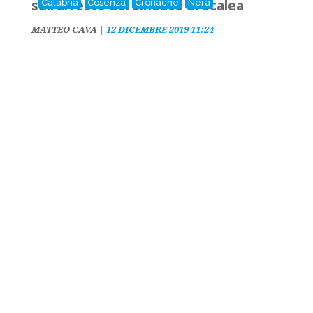
sull'arresto del sindaco di Scalea
Calabria
Cosenza
Cronache
Nera
MATTEO CAVA
|
12 DICEMBRE 2019 11:24