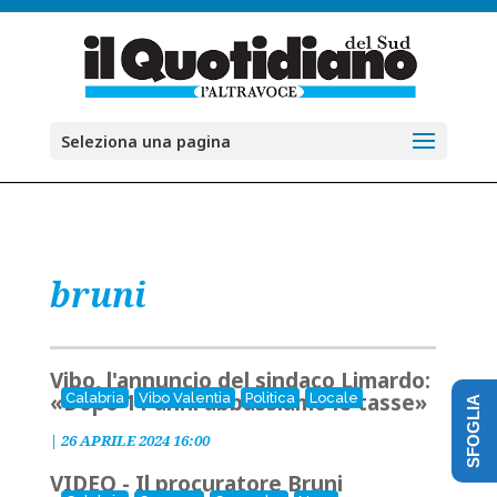
Seleziona una pagina
bruni
Vibo, l'annuncio del sindaco Limardo:
«Dopo 11 anni abbassiamo le tasse»
Calabria
Vibo Valentia
Politica
Locale
SFOGLIA
|
26 APRILE 2024 16:00
VIDEO - Il procuratore Bruni