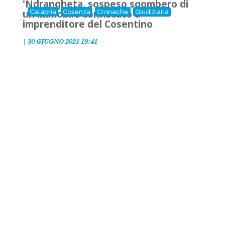
'Ndrangheta, sospeso sgombero di
un immobile confiscato a
Calabria
Cosenza
Cronache
Giudiziaria
imprenditore del Cosentino
|
30 GIUGNO 2021 19:41