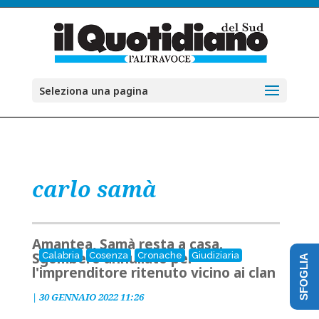
Seleziona una pagina
carlo samà
Amantea, Samà resta a casa.
Sgombero annullato per
Calabria
Cosenza
Cronache
Giudiziaria
SFOGLIA
l'imprenditore ritenuto vicino ai clan
|
30 GENNAIO 2022 11:26