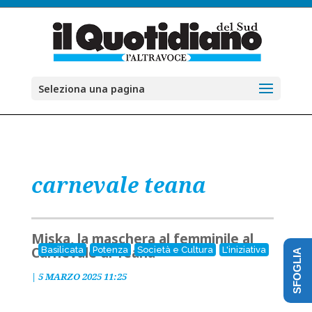
Seleziona una pagina
carnevale teana
Miska, la maschera al femminile al
Carnevale di Teana
Basilicata
Potenza
Società e Cultura
L'iniziativa
SFOGLIA
|
5 MARZO 2025 11:25