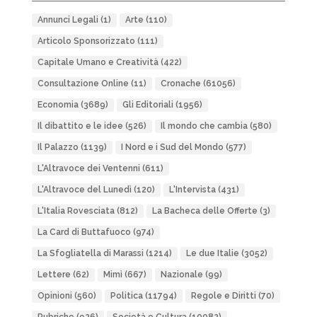
Annunci Legali
(1)
Arte
(110)
Articolo Sponsorizzato
(111)
Capitale Umano e Creatività
(422)
Consultazione Online
(11)
Cronache
(61056)
Economia
(3689)
Gli Editoriali
(1956)
Il dibattito e le idee
(526)
Il mondo che cambia
(580)
Il Palazzo
(1139)
I Nord e i Sud del Mondo
(577)
L'Altravoce dei Ventenni
(611)
L'Altravoce del Lunedì
(120)
L'Intervista
(431)
L'Italia Rovesciata
(812)
La Bacheca delle Offerte
(3)
La Card di Buttafuoco
(974)
La Sfogliatella di Marassi
(1214)
Le due Italie
(3052)
Lettere
(62)
Mimì
(667)
Nazionale
(99)
Opinioni
(560)
Politica
(11794)
Regole e Diritti
(70)