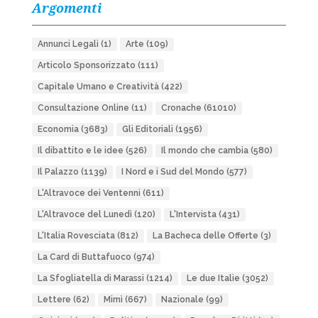
Argomenti
Annunci Legali
(1)
Arte
(109)
Articolo Sponsorizzato
(111)
Capitale Umano e Creatività
(422)
Consultazione Online
(11)
Cronache
(61010)
Economia
(3683)
Gli Editoriali
(1956)
Il dibattito e le idee
(526)
Il mondo che cambia
(580)
Il Palazzo
(1139)
I Nord e i Sud del Mondo
(577)
L'Altravoce dei Ventenni
(611)
L'Altravoce del Lunedì
(120)
L'Intervista
(431)
L'Italia Rovesciata
(812)
La Bacheca delle Offerte
(3)
La Card di Buttafuoco
(974)
La Sfogliatella di Marassi
(1214)
Le due Italie
(3052)
Lettere
(62)
Mimì
(667)
Nazionale
(99)