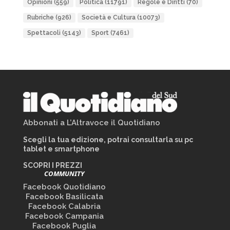
Opinioni
(559)
Politica
(11791)
Regole e Diritti
(70)
Rubriche
(926)
Società e Cultura
(10073)
Spettacoli
(5143)
Sport
(7461)
Abbonati a L’Altravoce il Quotidiano
Scegli la tua edizione, potrai consultarla su pc
tablet e smartphone
SCOPRI I PREZZI
COMMUNITY
Facebook Quotidiano
Facebook Basilicata
Facebook Calabria
Facebook Campania
Facebook Puglia