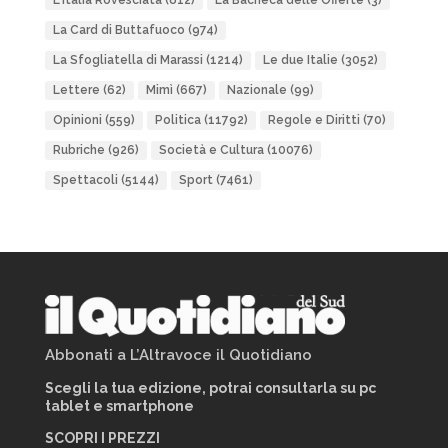
L'Italia Rovesciata
(812)
La Bacheca delle Offerte
(3)
La Card di Buttafuoco
(974)
La Sfogliatella di Marassi
(1214)
Le due Italie
(3052)
Lettere
(62)
Mimì
(667)
Nazionale
(99)
Opinioni
(559)
Politica
(11792)
Regole e Diritti
(70)
Rubriche
(926)
Società e Cultura
(10076)
Spettacoli
(5144)
Sport
(7461)
Abbonati a L’Altravoce il Quotidiano
Scegli la tua edizione, potrai consultarla su pc
tablet e smartphone
SCOPRI I PREZZI