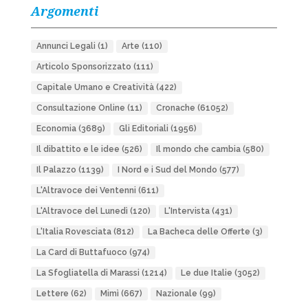
Argomenti
Annunci Legali
(1)
Arte
(110)
Articolo Sponsorizzato
(111)
Capitale Umano e Creatività
(422)
Consultazione Online
(11)
Cronache
(61052)
Economia
(3689)
Gli Editoriali
(1956)
Il dibattito e le idee
(526)
Il mondo che cambia
(580)
Il Palazzo
(1139)
I Nord e i Sud del Mondo
(577)
L'Altravoce dei Ventenni
(611)
L'Altravoce del Lunedì
(120)
L'Intervista
(431)
L'Italia Rovesciata
(812)
La Bacheca delle Offerte
(3)
La Card di Buttafuoco
(974)
La Sfogliatella di Marassi
(1214)
Le due Italie
(3052)
Lettere
(62)
Mimì
(667)
Nazionale
(99)