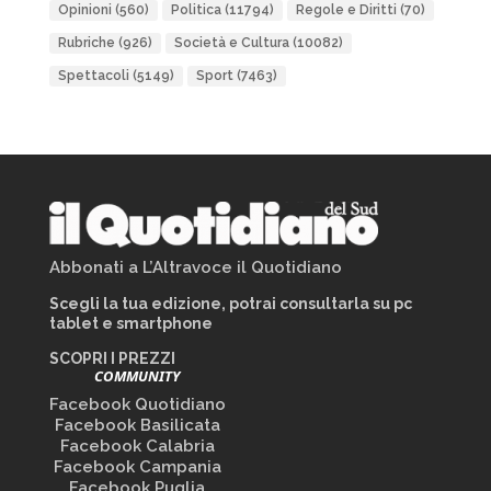
Opinioni
(560)
Politica
(11794)
Regole e Diritti
(70)
Rubriche
(926)
Società e Cultura
(10082)
Spettacoli
(5149)
Sport
(7463)
Abbonati a L’Altravoce il Quotidiano
Scegli la tua edizione, potrai consultarla su pc
tablet e smartphone
SCOPRI I PREZZI
COMMUNITY
Facebook Quotidiano
Facebook Basilicata
Facebook Calabria
Facebook Campania
Facebook Puglia