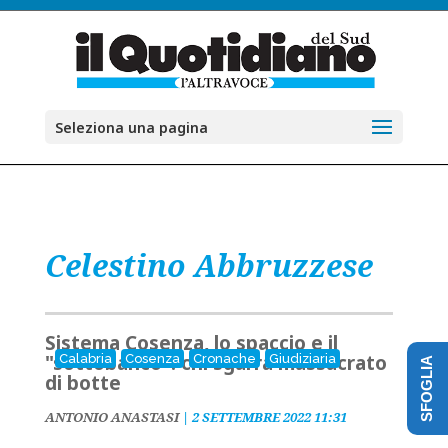
Seleziona una pagina
Celestino Abbruzzese
Sistema Cosenza, lo spaccio e il
"sottobanco": chi sgarra massacrato
Calabria
Cosenza
Cronache
Giudiziaria
SFOGLIA
di botte
ANTONIO ANASTASI
|
2 SETTEMBRE 2022 11:31