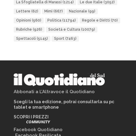
La Sfogliatella di Marassi
(1214)
Le due Italie
(3052)
Lettere
(62)
Mimì
(667)
Nazionale
(99)
Opinioni
(560)
Politica
(11794)
Regole e Diritti
(70)
Rubriche
(926)
Società e Cultura
(10079)
Spettacoli
(5145)
Sport
(7463)
Abbonati a L’Altravoce il Quotidiano
Scegli la tua edizione, potrai consultarla su pc
tablet e smartphone
SCOPRI I PREZZI
COMMUNITY
Facebook Quotidiano
Facebook Basilicata