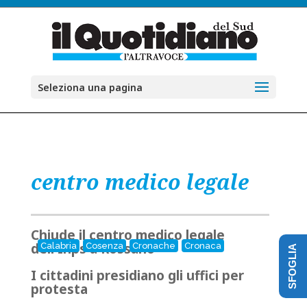
Seleziona una pagina
centro medico legale
Chiude il centro medico legale
dell'Inps a Rossano
Calabria
Cosenza
Cronache
Cronaca
SFOGLIA
I cittadini presidiano gli uffici per
protesta