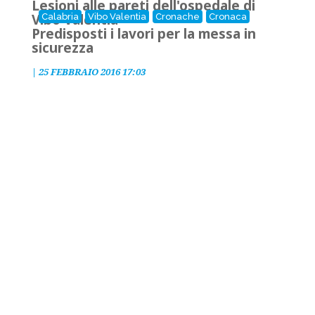
Lesioni alle pareti dell'ospedale di
Vibo Valentia
Calabria
Vibo Valentia
Cronache
Cronaca
Predisposti i lavori per la messa in
sicurezza
|
25 FEBBRAIO 2016 17:03