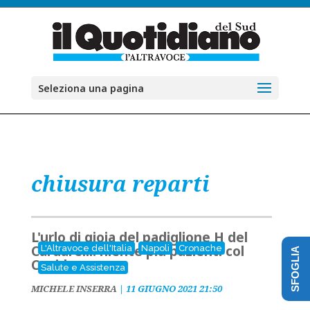
Seleziona una pagina
chiusura reparti
L'urlo di gioia del padiglione H del
Cardarelli: niente più pazienti col
L'Altravoce dell'Italia
Napoli
Cronache
SFOGLIA
Covid
Salute e Assistenza
MICHELE INSERRA
|
11 GIUGNO 2021 21:50