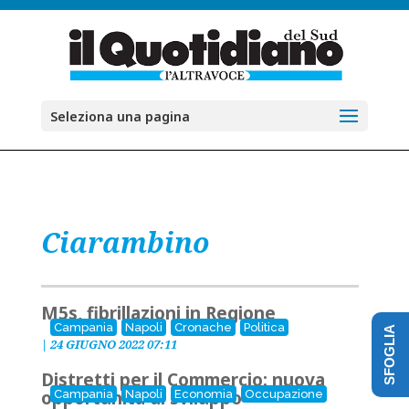
Seleziona una pagina
Ciarambino
M5s, fibrillazioni in Regione
Campania
Napoli
Cronache
Politica
SFOGLIA
|
24 GIUGNO 2022 07:11
Distretti per il Commercio: nuova
opportunità di sviluppo
Campania
Napoli
Economia
Occupazione