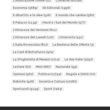
Consultazione Online
(11)
Cronache
(61048)
Economia
(3689)
Gli Editoriali
(1956)
Il dibattito e le idee
(526)
Il mondo che cambia
(580)
Il Palazzo
(1139)
I Nord e i Sud del Mondo
(577)
L'Altravoce dei Ventenni
(611)
L'Altravoce del Lunedì
(120)
L'Intervista
(431)
L'Italia Rovesciata
(812)
La Bacheca delle Offerte
(3)
La Card di Buttafuoco
(974)
La Sfogliatella di Marassi
(1214)
Le due Italie
(3052)
Lettere
(62)
Mimì
(667)
Nazionale
(99)
Opinioni
(560)
Politica
(11794)
Regole e Diritti
(70)
Rubriche
(926)
Società e Cultura
(10082)
Spettacoli
(5149)
Sport
(7463)