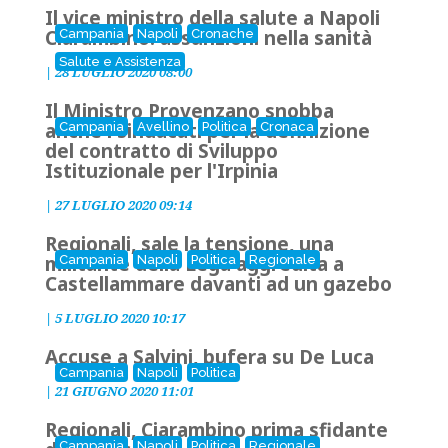
Il vice ministro della salute a Napoli
Ciarambino: assunzioni nella sanità
Campania
Napoli
Cronache
Salute e Assistenza
|
28 LUGLIO 2020 08:00
Il Ministro Provenzano snobba
anche i sindacati per la definizione
Campania
Avellino
Politica
Cronaca
del contratto di Sviluppo
Istituzionale per l'Irpinia
|
27 LUGLIO 2020 09:14
Regionali, sale la tensione, una
militante della Lega aggredita a
Campania
Napoli
Politica
Regionale
Castellammare davanti ad un gazebo
|
5 LUGLIO 2020 10:17
Accuse a Salvini, bufera su De Luca
Campania
Napoli
Politica
|
21 GIUGNO 2020 11:01
Regionali, Ciarambino prima sfidante
Campania
Napoli
Politica
Regionale