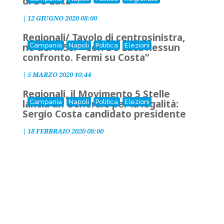
di De Luca
|
12 GIUGNO 2020 08:00
Regionali/ Tavolo di centrosinistra,
no del M5s: “Con De Luca nessun
Campania
Napoli
Politica
Elezioni
confronto. Fermi su Costa”
|
5 MARZO 2020 10:44
Regionali, il Movimento 5 Stelle
lancia un Generale per la legalità:
Campania
Napoli
Politica
Elezioni
Sergio Costa candidato presidente
|
18 FEBBRAIO 2020 08:00