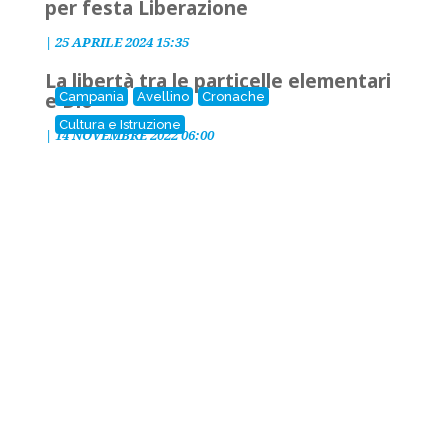
per festa Liberazione
|
25 APRILE 2024 15:35
La libertà tra le particelle elementari
e Dio
Campania
Avellino
Cronache
Cultura e Istruzione
|
14 NOVEMBRE 2022 06:00