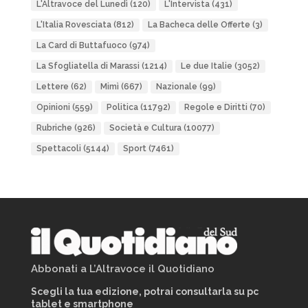
L'Altravoce del Lunedì
(120)
L'Intervista
(431)
L'Italia Rovesciata
(812)
La Bacheca delle Offerte
(3)
La Card di Buttafuoco
(974)
La Sfogliatella di Marassi
(1214)
Le due Italie
(3052)
Lettere
(62)
Mimì
(667)
Nazionale
(99)
Opinioni
(559)
Politica
(11792)
Regole e Diritti
(70)
Rubriche
(926)
Società e Cultura
(10077)
Spettacoli
(5144)
Sport
(7461)
Abbonati a L’Altravoce il Quotidiano
Scegli la tua edizione, potrai consultarla su pc
tablet e smartphone