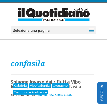
Seleziona una pagina
confasila
Spiagge invase dai rifiuti a Vibo
Marina, l’allarme della Confasila
Calabria
Vibo Valentia
Cronache
SFOGLIA
Territorio e Ambiente
EVA CASTAGNA
|
30 GIUGNO 2020 12:36