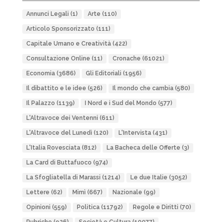
Annunci Legali
(1)
Arte
(110)
Articolo Sponsorizzato
(111)
Capitale Umano e Creatività
(422)
Consultazione Online
(11)
Cronache
(61021)
Economia
(3686)
Gli Editoriali
(1956)
Il dibattito e le idee
(526)
Il mondo che cambia
(580)
Il Palazzo
(1139)
I Nord e i Sud del Mondo
(577)
L'Altravoce dei Ventenni
(611)
L'Altravoce del Lunedì
(120)
L'Intervista
(431)
L'Italia Rovesciata
(812)
La Bacheca delle Offerte
(3)
La Card di Buttafuoco
(974)
La Sfogliatella di Marassi
(1214)
Le due Italie
(3052)
Lettere
(62)
Mimì
(667)
Nazionale
(99)
Opinioni
(559)
Politica
(11792)
Regole e Diritti
(70)