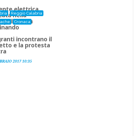
ente elettrica
bria
Reggio Calabria
cata nella
opoli di San
nache
Cronaca
inando
granti incontrano il
etto e la protesta
tra
BRAIO 2017 10:35