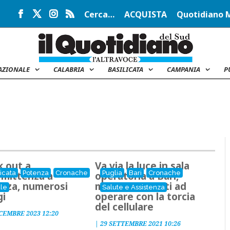
Cerca…
ACQUISTA
Quotidiano 
AZIONALE
CALABRIA
BASILICATA
CAMPANIA
P
k out a
Va via la luce in sala
licata
Potenza
Cronache
Puglia
Bari
Cronache
rmittenza a
operatoria a Bari,
nza, numerosi
medici costretti ad
le
Salute e Assistenza
gi
operare con la torcia
del cellulare
CEMBRE 2023 12:20
|
29 SETTEMBRE 2021 10:26