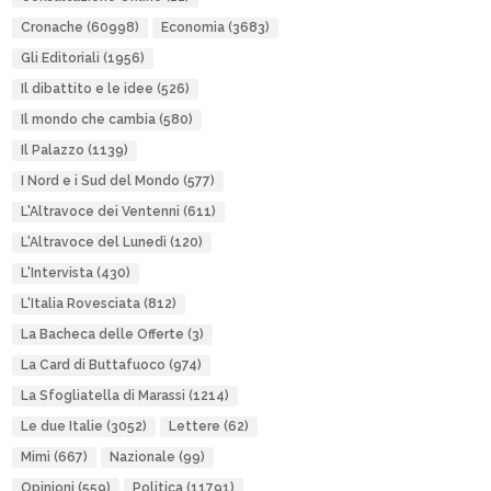
Cronache
(60998)
Economia
(3683)
Gli Editoriali
(1956)
Il dibattito e le idee
(526)
Il mondo che cambia
(580)
Il Palazzo
(1139)
I Nord e i Sud del Mondo
(577)
L'Altravoce dei Ventenni
(611)
L'Altravoce del Lunedì
(120)
L'Intervista
(430)
L'Italia Rovesciata
(812)
La Bacheca delle Offerte
(3)
La Card di Buttafuoco
(974)
La Sfogliatella di Marassi
(1214)
Le due Italie
(3052)
Lettere
(62)
Mimì
(667)
Nazionale
(99)
Opinioni
(559)
Politica
(11791)