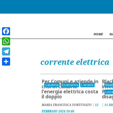
HOME
N
Facebook
WhatsApp
corrente elettrica
Telegram
Condividi
Per Comuni e aziende in
Blac
Calabria
Economia
L'analisi
Basi
crisi in Calabria
inte
l'energia elettrica costa
Pote
Loca
il doppio
disa
MARIA FRANCESCA FORTUNATO
|
12
|
11 DI
FEBBRAIO 2024 10:46