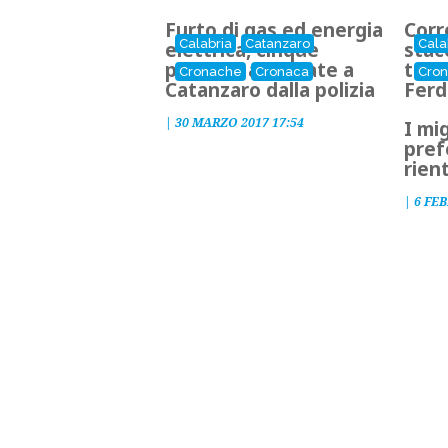
Furto di gas ed energia
Corr
Calabria
Catanzaro
Cala
elettrica, cinque
stac
persone arrestate a
tend
Cronache
Cronaca
Cro
Catanzaro dalla polizia
Ferd
|
30 MARZO 2017 17:54
I mi
pref
rien
|
6 FEB