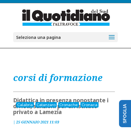
Seleziona una pagina
corsi di formazione
Didattica in presenza nonostante i
divieti, sanzioni per un istituto
Calabria
Catanzaro
Cronache
Cronaca
SFOGLIA
privato a Lamezia
|
25 GENNAIO 2021 11:03