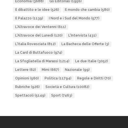
Economia
(3688)
Gli Editoriali
(1956)
Il dibattito e le idee
(526)
Il mondo che cambia
(580)
Il Palazzo
(1139)
I Nord e i Sud del Mondo
(577)
L'Altravoce dei Ventenni
(611)
L'Altravoce del Lunedì
(120)
L'Intervista
(431)
L'Italia Rovesciata
(812)
La Bacheca delle Offerte
(3)
La Card di Buttafuoco
(974)
La Sfogliatella di Marassi
(1214)
Le due Italie
(3052)
Lettere
(62)
Mimì
(667)
Nazionale
(99)
Opinioni
(560)
Politica
(11794)
Regole e Diritti
(70)
Rubriche
(926)
Società e Cultura
(10082)
Spettacoli
(5149)
Sport
(7463)