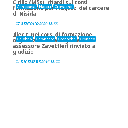
Cirillo (M5s), ritardi sui corsi
formazione per i ragazzi del carcere
Campania
Napoli
Cronache
di Nisida
|
27 GENNAIO 2020 18:33
Illeciti nei corsi di formazione
organizzati dalla Regione, l'ex
Calabria
Catanzaro
Cronache
Cronaca
assessore Zavettieri rinviato a
giudizio
|
21 DICEMBRE 2016 18:22