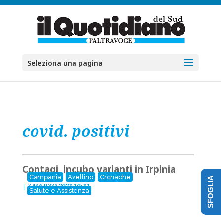
Seleziona una pagina
covid. positivi
Contagi, incubo varianti in Irpinia
Campania
Avellino
Cronache
SFOGLIA
|
7 MARZO 2021 10:11
Salute e Assistenza