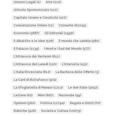
Annunci Legali
(1)
Arte
(110)
Articolo Sponsorizzato
(111)
Capitale Umano e Creatività
(422)
Consultazione Online
(11)
Cronache
(61045)
Economia
(3687)
Gli Editoriali
(1956)
Il dibattito e le idee
(526)
Il mondo che cambia
(580)
Il Palazzo
(1139)
I Nord e i Sud del Mondo
(577)
L'Altravoce dei Ventenni
(611)
L'Altravoce del Lunedì
(120)
L'Intervista
(431)
L'Italia Rovesciata
(812)
La Bacheca delle Offerte
(3)
La Card di Buttafuoco
(974)
La Sfogliatella di Marassi
(1214)
Le due Italie
(3052)
Lettere
(62)
Mimì
(667)
Nazionale
(99)
Opinioni
(560)
Politica
(11794)
Regole e Diritti
(70)
Rubriche
(926)
Società e Cultura
(10079)