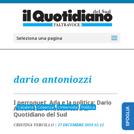
Seleziona una pagina
dario antoniozzi
I perroquet, Ada e la politica: Dario
Antoniozzi si raccontava al
Calabria
Cosenza
L'Intervista
Politica
SFOGLIA
Quotidiano del Sud
CRISTINA VERCILLO
|
27 DICEMBRE 2019 15:12