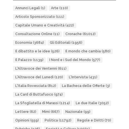
Annunci Legali
(1)
Arte
(110)
Articolo Sponsorizzato
(111)
Capitale Umano e Creatività
(422)
Consultazione Online
(11)
Cronache
(61012)
Economia
(3684)
Gli Editoriali
(1956)
Il dibattito e le idee
(526)
Il mondo che cambia
(580)
Il Palazzo
(1139)
I Nord e i Sud del Mondo
(577)
L'Altravoce dei Ventenni
(611)
L'Altravoce del Lunedì
(120)
L'Intervista
(431)
L'Italia Rovesciata
(812)
La Bacheca delle Offerte
(3)
La Card di Buttafuoco
(974)
La Sfogliatella di Marassi
(1214)
Le due Italie
(3052)
Lettere
(62)
Mimì
(667)
Nazionale
(99)
Opinioni
(559)
Politica
(11792)
Regole e Diritti
(70)