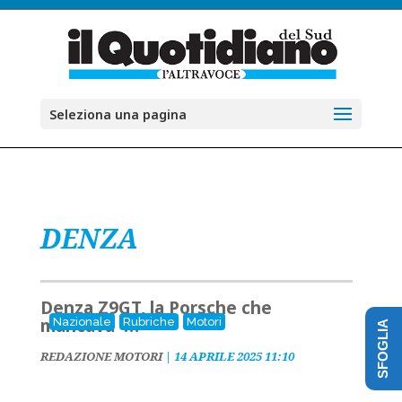
Seleziona una pagina
DENZA
Denza Z9GT, la Porsche che
mancava …
Nazionale
Rubriche
Motori
SFOGLIA
REDAZIONE MOTORI
|
14 APRILE 2025 11:10