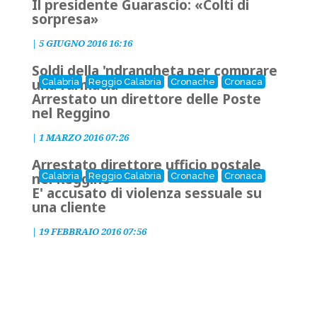
Il presidente Guarascio: «Colti di
sorpresa»
|
5 GIUGNO 2016 16:16
Soldi della 'ndrangheta per comprare
una farmacia
Calabria
Reggio Calabria
Cronache
Cronaca
Arrestato un direttore delle Poste
nel Reggino
|
1 MARZO 2016 07:26
Arrestato direttore ufficio postale
nel Reggino
Calabria
Reggio Calabria
Cronache
Cronaca
E' accusato di violenza sessuale su
una cliente
|
19 FEBBRAIO 2016 07:56