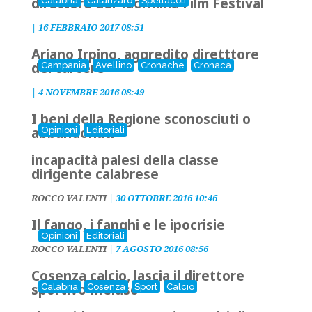
direttore del Taormina Film Festival
Calabria
Catanzaro
Spettacoli
|
16 FEBBRAIO 2017 08:51
Ariano Irpino, aggredito diretttore
del carcere
Campania
Avellino
Cronache
Cronaca
|
4 NOVEMBRE 2016 08:49
I beni della Regione sconosciuti o
abbandonati
Opinioni
Editoriali
incapacità palesi della classe
dirigente calabrese
ROCCO VALENTI
|
30 OTTOBRE 2016 10:46
Il fango, i fanghi e le ipocrisie
Opinioni
Editoriali
ROCCO VALENTI
|
7 AGOSTO 2016 08:56
Cosenza calcio, lascia il direttore
sportivo Meluso
Calabria
Cosenza
Sport
Calcio