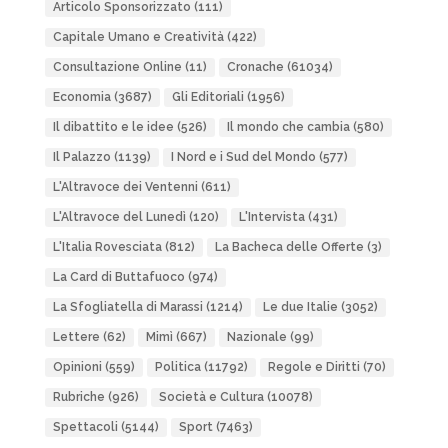
Articolo Sponsorizzato
(111)
Capitale Umano e Creatività
(422)
Consultazione Online
(11)
Cronache
(61034)
Economia
(3687)
Gli Editoriali
(1956)
Il dibattito e le idee
(526)
Il mondo che cambia
(580)
Il Palazzo
(1139)
I Nord e i Sud del Mondo
(577)
L'Altravoce dei Ventenni
(611)
L'Altravoce del Lunedì
(120)
L'Intervista
(431)
L'Italia Rovesciata
(812)
La Bacheca delle Offerte
(3)
La Card di Buttafuoco
(974)
La Sfogliatella di Marassi
(1214)
Le due Italie
(3052)
Lettere
(62)
Mimì
(667)
Nazionale
(99)
Opinioni
(559)
Politica
(11792)
Regole e Diritti
(70)
Rubriche
(926)
Società e Cultura
(10078)
Spettacoli
(5144)
Sport
(7463)