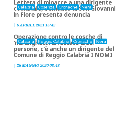
Lettera di minacce a una dirigente
comunale, il sindaco di San Giovanni
Calabria
Cosenza
Cronache
Nera
in Fiore presenta denuncia
|
6 APRILE 2021 15:42
Operazione contro le cosche di
'ndrangheta: arrestate dieci
Calabria
Reggio Calabria
Cronache
Nera
persone, c'è anche un dirigente del
Comune di Reggio Calabria
I NOMI
|
26 MAGGIO 2020 08:48