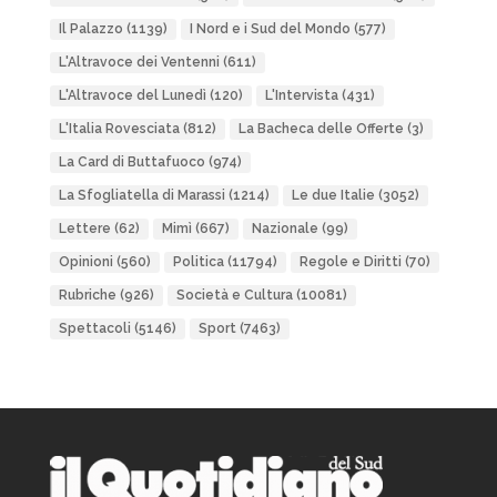
Il Palazzo
(1139)
I Nord e i Sud del Mondo
(577)
L'Altravoce dei Ventenni
(611)
L'Altravoce del Lunedì
(120)
L'Intervista
(431)
L'Italia Rovesciata
(812)
La Bacheca delle Offerte
(3)
La Card di Buttafuoco
(974)
La Sfogliatella di Marassi
(1214)
Le due Italie
(3052)
Lettere
(62)
Mimì
(667)
Nazionale
(99)
Opinioni
(560)
Politica
(11794)
Regole e Diritti
(70)
Rubriche
(926)
Società e Cultura
(10081)
Spettacoli
(5146)
Sport
(7463)