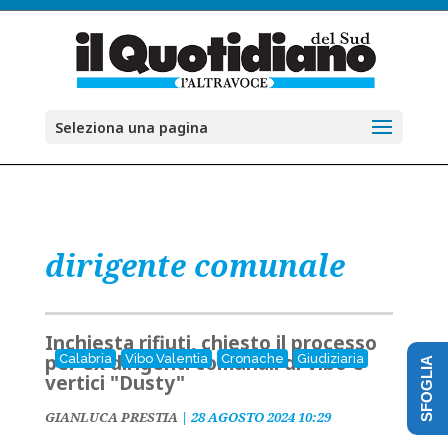
Seleziona una pagina
dirigente comunale
Inchiesta rifiuti, chiesto il processo
per ex dirigenti comunali di Vibo e
Calabria
Vibo Valentia
Cronache
Giudiziaria
SFOGLIA
vertici "Dusty"
GIANLUCA PRESTIA
|
28 AGOSTO 2024 10:29