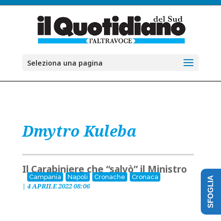
Seleziona una pagina
Dmytro Kuleba
Il Carabiniere che “salvò” il Ministro
Campania
Napoli
Cronache
Cronaca
SFOGLIA
|
4 APRILE 2022 08:06