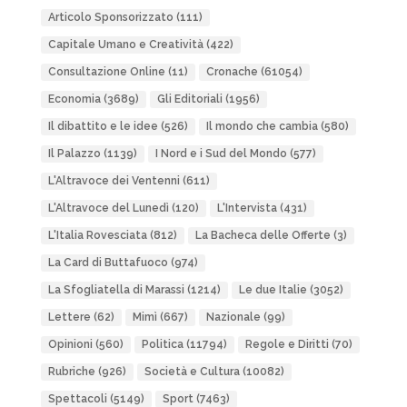
Articolo Sponsorizzato
(111)
Capitale Umano e Creatività
(422)
Consultazione Online
(11)
Cronache
(61054)
Economia
(3689)
Gli Editoriali
(1956)
Il dibattito e le idee
(526)
Il mondo che cambia
(580)
Il Palazzo
(1139)
I Nord e i Sud del Mondo
(577)
L'Altravoce dei Ventenni
(611)
L'Altravoce del Lunedì
(120)
L'Intervista
(431)
L'Italia Rovesciata
(812)
La Bacheca delle Offerte
(3)
La Card di Buttafuoco
(974)
La Sfogliatella di Marassi
(1214)
Le due Italie
(3052)
Lettere
(62)
Mimì
(667)
Nazionale
(99)
Opinioni
(560)
Politica
(11794)
Regole e Diritti
(70)
Rubriche
(926)
Società e Cultura
(10082)
Spettacoli
(5149)
Sport
(7463)