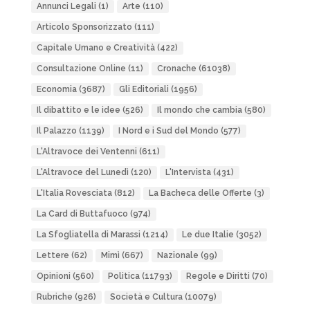
Annunci Legali
(1)
Arte
(110)
Articolo Sponsorizzato
(111)
Capitale Umano e Creatività
(422)
Consultazione Online
(11)
Cronache
(61038)
Economia
(3687)
Gli Editoriali
(1956)
Il dibattito e le idee
(526)
Il mondo che cambia
(580)
Il Palazzo
(1139)
I Nord e i Sud del Mondo
(577)
L'Altravoce dei Ventenni
(611)
L'Altravoce del Lunedì
(120)
L'Intervista
(431)
L'Italia Rovesciata
(812)
La Bacheca delle Offerte
(3)
La Card di Buttafuoco
(974)
La Sfogliatella di Marassi
(1214)
Le due Italie
(3052)
Lettere
(62)
Mimì
(667)
Nazionale
(99)
Opinioni
(560)
Politica
(11793)
Regole e Diritti
(70)
Rubriche
(926)
Società e Cultura
(10079)