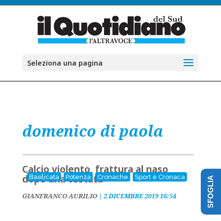
Seleziona una pagina
domenico di paola
Calcio violento, frattura al naso
dopo una testata
Basilicata
Potenza
Cronache
Sport e Cronaca
SFOGLIA
GIANFRANCO AURILIO
|
2 DICEMBRE 2019 16:54