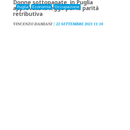
Donne sottopagate, in Puglia
approvata la legge per la parità
Puglia
Economia
Occupazione
retributiva
VINCENZO DAMIANI
|
22 SETTEMBRE 2021 11:16