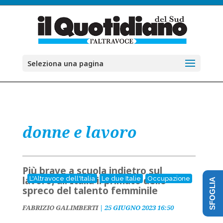
Seleziona una pagina
donne e lavoro
Più brave a scuola indietro sul
lavoro, all'Italia il primato dello
L'Altravoce dell'Italia
Le due Italie
Occupazione
SFOGLIA
spreco del talento femminile
FABRIZIO GALIMBERTI
|
25 GIUGNO 2023 16:50