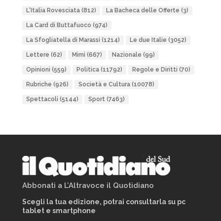
L'Italia Rovesciata
(812)
La Bacheca delle Offerte
(3)
La Card di Buttafuoco
(974)
La Sfogliatella di Marassi
(1214)
Le due Italie
(3052)
Lettere
(62)
Mimì
(667)
Nazionale
(99)
Opinioni
(559)
Politica
(11792)
Regole e Diritti
(70)
Rubriche
(926)
Società e Cultura
(10078)
Spettacoli
(5144)
Sport
(7463)
Abbonati a L’Altravoce il Quotidiano
Scegli la tua edizione, potrai consultarla su pc
tablet e smartphone