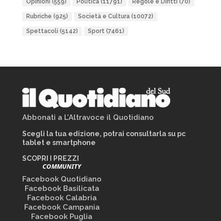
Opinioni
(559)
Politica
(11791)
Regole e Diritti
(70)
Rubriche
(925)
Società e Cultura
(10072)
Spettacoli
(5142)
Sport
(7461)
Abbonati a L’Altravoce il Quotidiano
Scegli la tua edizione, potrai consultarla su pc
tablet e smartphone
SCOPRI I PREZZI
COMMUNITY
Facebook Quotidiano
Facebook Basilicata
Facebook Calabria
Facebook Campania
Facebook Puglia