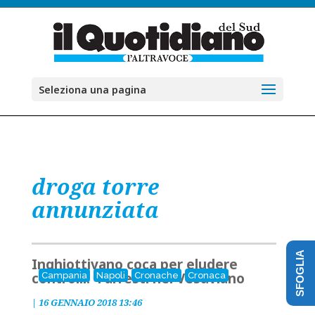
Seleziona una pagina
droga torre
annunziata
SFOGLIA
Inghiottivano coca per eludere
controlli: 4 arresti nel Vesuviano
Campania
Napoli
Cronache
Cronaca
|
16 GENNAIO 2018 13:46