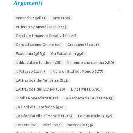
Argomenti
Annunci Legali
(1)
Arte
(108)
Articolo Sponsorizzato
(111)
Capitale Umano e Creatività
(422)
Consultazione Online
(11)
Cronache
(61001)
Economia
(3683)
Gli Editoriali
(1956)
Il dibattito e le idee
(526)
Il mondo che cambia
(580)
Il Palazzo
(1139)
I Nord e i Sud del Mondo
(577)
L'Altravoce dei Ventenni
(611)
L'Altravoce del Lunedì
(120)
L'Intervista
(430)
L'Italia Rovesciata
(812)
La Bacheca delle Offerte
(3)
La Card di Buttafuoco
(974)
La Sfogliatella di Marassi
(1214)
Le due Italie
(3052)
Lettere
(62)
Mimì
(667)
Nazionale
(99)