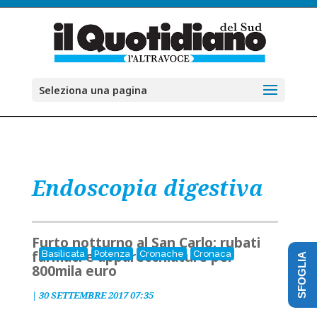
Seleziona una pagina
Endoscopia digestiva
Furto notturno al San Carlo: rubati
farmaci e apparecchiature per
Basilicata
Potenza
Cronache
Cronaca
SFOGLIA
800mila euro
|
30 SETTEMBRE 2017 07:35