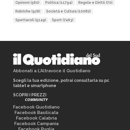
Opinioni
(560)
Politica
(11794)
Regole e Diritti
(70)
Rubriche
(926)
Società e Cultura
(10082)
Spettacoli
(5149)
Sport
(7463)
Abbonati a L’Altravoce il Quotidiano
Scegli la tua edizione, potrai consultarla su pc
tablet e smartphone
SCOPRI I PREZZI
COMMUNITY
Facebook Quotidiano
Facebook Basilicata
Facebook Calabria
Facebook Campania
Facebook Puglia