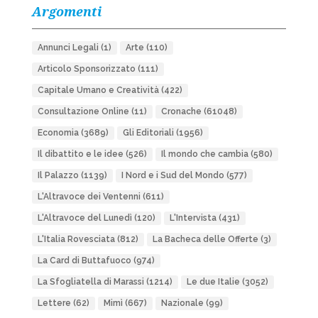
Argomenti
Annunci Legali
(1)
Arte
(110)
Articolo Sponsorizzato
(111)
Capitale Umano e Creatività
(422)
Consultazione Online
(11)
Cronache
(61048)
Economia
(3689)
Gli Editoriali
(1956)
Il dibattito e le idee
(526)
Il mondo che cambia
(580)
Il Palazzo
(1139)
I Nord e i Sud del Mondo
(577)
L'Altravoce dei Ventenni
(611)
L'Altravoce del Lunedì
(120)
L'Intervista
(431)
L'Italia Rovesciata
(812)
La Bacheca delle Offerte
(3)
La Card di Buttafuoco
(974)
La Sfogliatella di Marassi
(1214)
Le due Italie
(3052)
Lettere
(62)
Mimì
(667)
Nazionale
(99)