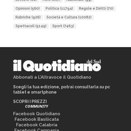
Opinioni
(560)
Politica
(11794)
Regole e Diritti
(70)
Rubriche
(926)
Società e Cultura
(10082)
Spettacoli
(5149)
Sport
(7463)
Abbonati a L’Altravoce il Quotidiano
Scegli la tua edizione, potrai consultarla su pc
tablet e smartphone
SCOPRI I PREZZI
COMMUNITY
Facebook Quotidiano
Facebook Basilicata
Facebook Calabria
Facebook Campania