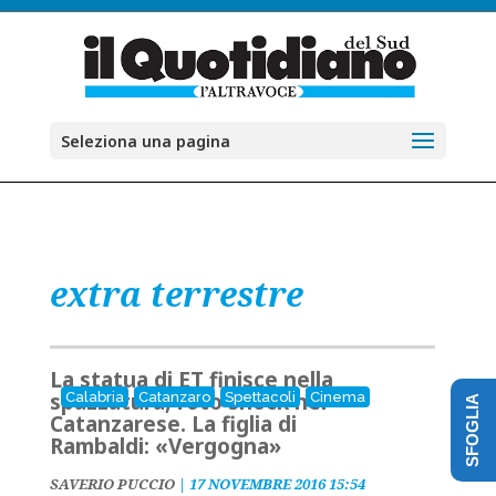
Seleziona una pagina
extra terrestre
La statua di ET finisce nella
spazzatura, foto shock nel
Calabria
Catanzaro
Spettacoli
Cinema
SFOGLIA
Catanzarese. La figlia di
Rambaldi: «Vergogna»
SAVERIO PUCCIO
|
17 NOVEMBRE 2016 15:54