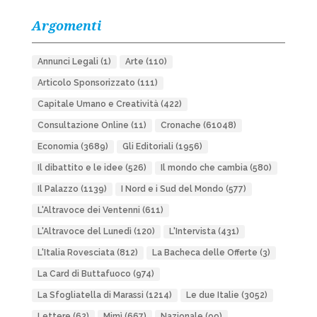
Argomenti
Annunci Legali
(1)
Arte
(110)
Articolo Sponsorizzato
(111)
Capitale Umano e Creatività
(422)
Consultazione Online
(11)
Cronache
(61048)
Economia
(3689)
Gli Editoriali
(1956)
Il dibattito e le idee
(526)
Il mondo che cambia
(580)
Il Palazzo
(1139)
I Nord e i Sud del Mondo
(577)
L'Altravoce dei Ventenni
(611)
L'Altravoce del Lunedì
(120)
L'Intervista
(431)
L'Italia Rovesciata
(812)
La Bacheca delle Offerte
(3)
La Card di Buttafuoco
(974)
La Sfogliatella di Marassi
(1214)
Le due Italie
(3052)
Lettere
(62)
Mimì
(667)
Nazionale
(99)