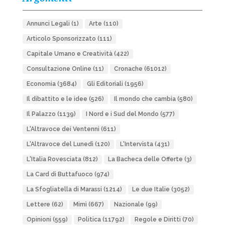
Annunci Legali
(1)
Arte
(110)
Articolo Sponsorizzato
(111)
Capitale Umano e Creatività
(422)
Consultazione Online
(11)
Cronache
(61012)
Economia
(3684)
Gli Editoriali
(1956)
Il dibattito e le idee
(526)
Il mondo che cambia
(580)
Il Palazzo
(1139)
I Nord e i Sud del Mondo
(577)
L'Altravoce dei Ventenni
(611)
L'Altravoce del Lunedì
(120)
L'Intervista
(431)
L'Italia Rovesciata
(812)
La Bacheca delle Offerte
(3)
La Card di Buttafuoco
(974)
La Sfogliatella di Marassi
(1214)
Le due Italie
(3052)
Lettere
(62)
Mimì
(667)
Nazionale
(99)
Opinioni
(559)
Politica
(11792)
Regole e Diritti
(70)