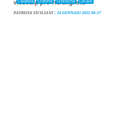
videoclip pro 'ndrangheta
Calabria
Crotone
Cronache
Locale
PATRIZIA SICILIANI
|
24 GENNAIO 2022 08:57