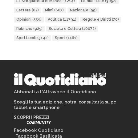
La Sfogliatella di Marassi
(1214)
Le due Italie
(3052)
Lettere
(62)
Mimì
(667)
Nazionale
(99)
Opinioni
(559)
Politica
(11791)
Regole e Diritti
(70)
Rubriche
(925)
Società e Cultura
(10072)
Spettacoli
(5142)
Sport
(7461)
Abbonati a L’Altravoce il Quotidiano
Scegli la tua edizione, potrai consultarla su pc
tablet e smartphone
SCOPRI I PREZZI
COMMUNITY
Facebook Quotidiano
Facebook Basilicata