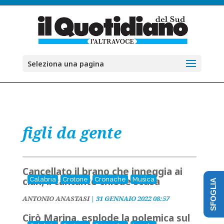
Seleziona una pagina
figli da gente
Cancellato il brano che inneggia ai
clan, il cantante chiede scusa
Calabria
Crotone
Cronache
Musica
SFOGLIA
ANTONIO ANASTASI
|
31 GENNAIO 2022 08:57
Cirò Marina, esplode la polemica sul