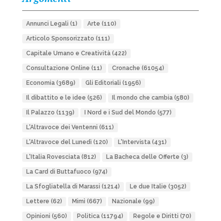
Annunci Legali
(1)
Arte
(110)
Articolo Sponsorizzato
(111)
Capitale Umano e Creatività
(422)
Consultazione Online
(11)
Cronache
(61054)
Economia
(3689)
Gli Editoriali
(1956)
Il dibattito e le idee
(526)
Il mondo che cambia
(580)
Il Palazzo
(1139)
I Nord e i Sud del Mondo
(577)
L'Altravoce dei Ventenni
(611)
L'Altravoce del Lunedì
(120)
L'Intervista
(431)
L'Italia Rovesciata
(812)
La Bacheca delle Offerte
(3)
La Card di Buttafuoco
(974)
La Sfogliatella di Marassi
(1214)
Le due Italie
(3052)
Lettere
(62)
Mimì
(667)
Nazionale
(99)
Opinioni
(560)
Politica
(11794)
Regole e Diritti
(70)