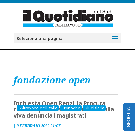
Seleziona una pagina
fondazione open
Inchiesta Open Renzi, la Procura
chiede il processo. Il leader di Italia
L'Altravoce dell'Italia
Cronache
Giudiziaria
SFOGLIA
viva denuncia i magistrati
|
9 FEBBRAIO 2022 21:07