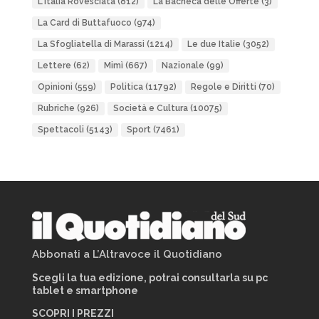
L'Italia Rovesciata
(812)
La Bacheca delle Offerte
(3)
La Card di Buttafuoco
(974)
La Sfogliatella di Marassi
(1214)
Le due Italie
(3052)
Lettere
(62)
Mimì
(667)
Nazionale
(99)
Opinioni
(559)
Politica
(11792)
Regole e Diritti
(70)
Rubriche
(926)
Società e Cultura
(10075)
Spettacoli
(5143)
Sport
(7461)
Abbonati a L’Altravoce il Quotidiano
Scegli la tua edizione, potrai consultarla su pc
tablet e smartphone
SCOPRI I PREZZI