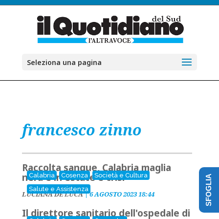
Seleziona una pagina
francesco zinno
Raccolta sangue, Calabria maglia
nera e in estate è crisi
Calabria
Cosenza
Società e Cultura
SFOGLIA
Salute e Assistenza
LUCIANA DE LUCA
|
6 AGOSTO 2023 18:44
Il direttore sanitario dell'ospedale di