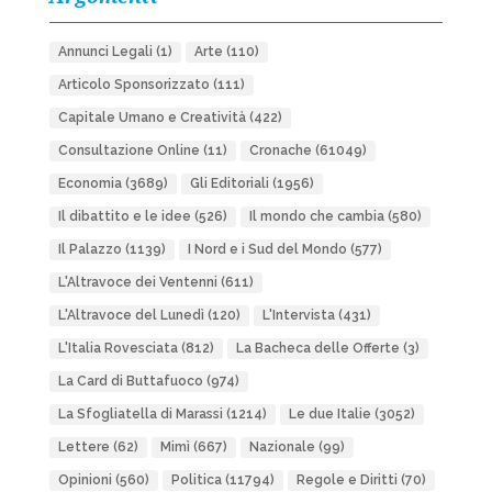
Annunci Legali
(1)
Arte
(110)
Articolo Sponsorizzato
(111)
Capitale Umano e Creatività
(422)
Consultazione Online
(11)
Cronache
(61049)
Economia
(3689)
Gli Editoriali
(1956)
Il dibattito e le idee
(526)
Il mondo che cambia
(580)
Il Palazzo
(1139)
I Nord e i Sud del Mondo
(577)
L'Altravoce dei Ventenni
(611)
L'Altravoce del Lunedì
(120)
L'Intervista
(431)
L'Italia Rovesciata
(812)
La Bacheca delle Offerte
(3)
La Card di Buttafuoco
(974)
La Sfogliatella di Marassi
(1214)
Le due Italie
(3052)
Lettere
(62)
Mimì
(667)
Nazionale
(99)
Opinioni
(560)
Politica
(11794)
Regole e Diritti
(70)