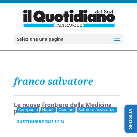
Seleziona una pagina
franco salvatore
Le nuove frontiere della Medicina
predittiva
Campania
Napoli
Opinioni
Salute e Assistenza
SFOGLIA
|
2 SETTEMBRE 2021 17:15