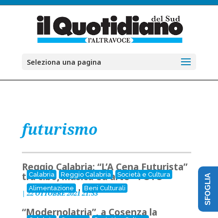
Seleziona una pagina
futurismo
Reggio Calabria: “L’A Cena Futurista”
tra cibo, musica ed arte - FOTO
Calabria
Reggio Calabria
Società e Cultura
SFOGLIA
,
Alimentazione
Beni Culturali
|
22 OTTOBRE 2021 21:53
“Modernolatria”, a Cosenza la