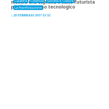
mostra che esprime il culto futurista
Calabria
Cosenza
Società e Cultura
per il progresso tecnologico
La Manifestazione
|
20 FEBBRAIO 2017 15:52