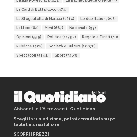
L'Italia Rovesciata
(812)
La Bacheca delle Offerte
(3)
La Card di Buttafuoco
(974)
La Sfogliatella di Marassi
(1214)
Le due Italie
(3052)
Lettere
(62)
Mimì
(667)
Nazionale
(99)
Opinioni
(559)
Politica
(11792)
Regole e Diritti
(70)
Rubriche
(926)
Società e Cultura
(10078)
Spettacoli
(5144)
Sport
(7463)
Abbonati a L’Altravoce il Quotidiano
Scegli la tua edizione, potrai consultarla su pc
tablet e smartphone
SCOPRI I PREZZI