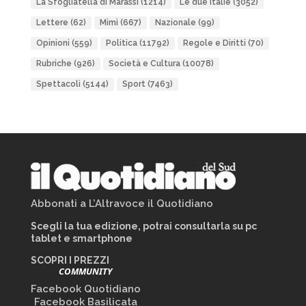
La Sfogliatella di Marassi
(1214)
Le due Italie
(3052)
Lettere
(62)
Mimì
(667)
Nazionale
(99)
Opinioni
(559)
Politica
(11792)
Regole e Diritti
(70)
Rubriche
(926)
Società e Cultura
(10078)
Spettacoli
(5144)
Sport
(7463)
Abbonati a L’Altravoce il Quotidiano
Scegli la tua edizione, potrai consultarla su pc
tablet e smartphone
SCOPRI I PREZZI
COMMUNITY
Facebook Quotidiano
Facebook Basilicata