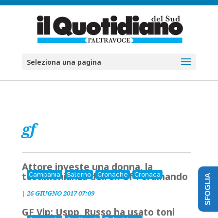
Seleziona una pagina
gf
Attore investe una donna, la
testimonianza dell'ex Gf Ferdinando
Campania
Salerno
Cronache
Cronaca
SFOGLIA
|
26 GIUGNO 2017 07:09
GF Vip: Uspp, Russo ha usato toni