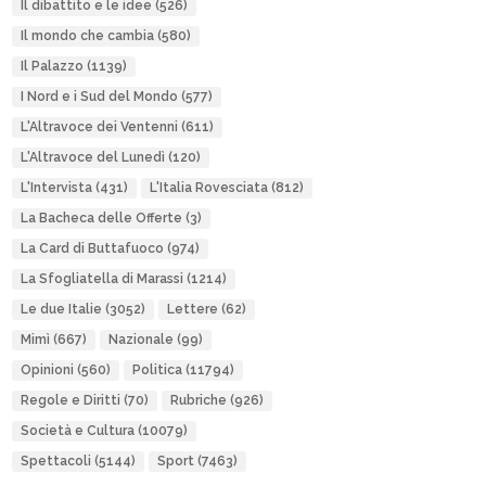
Il dibattito e le idee
(526)
Il mondo che cambia
(580)
Il Palazzo
(1139)
I Nord e i Sud del Mondo
(577)
L'Altravoce dei Ventenni
(611)
L'Altravoce del Lunedì
(120)
L'Intervista
(431)
L'Italia Rovesciata
(812)
La Bacheca delle Offerte
(3)
La Card di Buttafuoco
(974)
La Sfogliatella di Marassi
(1214)
Le due Italie
(3052)
Lettere
(62)
Mimì
(667)
Nazionale
(99)
Opinioni
(560)
Politica
(11794)
Regole e Diritti
(70)
Rubriche
(926)
Società e Cultura
(10079)
Spettacoli
(5144)
Sport
(7463)