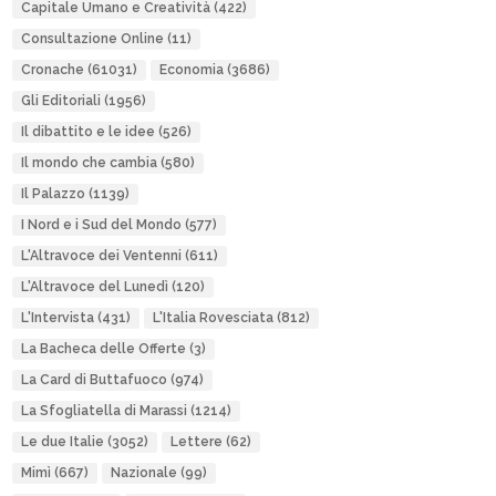
Capitale Umano e Creatività
(422)
Consultazione Online
(11)
Cronache
(61031)
Economia
(3686)
Gli Editoriali
(1956)
Il dibattito e le idee
(526)
Il mondo che cambia
(580)
Il Palazzo
(1139)
I Nord e i Sud del Mondo
(577)
L'Altravoce dei Ventenni
(611)
L'Altravoce del Lunedì
(120)
L'Intervista
(431)
L'Italia Rovesciata
(812)
La Bacheca delle Offerte
(3)
La Card di Buttafuoco
(974)
La Sfogliatella di Marassi
(1214)
Le due Italie
(3052)
Lettere
(62)
Mimì
(667)
Nazionale
(99)