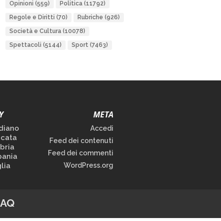
Opinioni
(559)
Politica
(11792)
Regole e Diritti
(70)
Rubriche
(926)
Società e Cultura
(10078)
Spettacoli
(5144)
Sport
(7463)
Y
META
diano
Accedi
icata
Feed dei contenuti
bria
Feed dei commenti
ania
lia
WordPress.org
FAQ