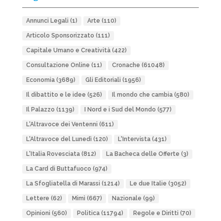
Annunci Legali
(1)
Arte
(110)
Articolo Sponsorizzato
(111)
Capitale Umano e Creatività
(422)
Consultazione Online
(11)
Cronache
(61048)
Economia
(3689)
Gli Editoriali
(1956)
Il dibattito e le idee
(526)
Il mondo che cambia
(580)
Il Palazzo
(1139)
I Nord e i Sud del Mondo
(577)
L'Altravoce dei Ventenni
(611)
L'Altravoce del Lunedì
(120)
L'Intervista
(431)
L'Italia Rovesciata
(812)
La Bacheca delle Offerte
(3)
La Card di Buttafuoco
(974)
La Sfogliatella di Marassi
(1214)
Le due Italie
(3052)
Lettere
(62)
Mimì
(667)
Nazionale
(99)
Opinioni
(560)
Politica
(11794)
Regole e Diritti
(70)