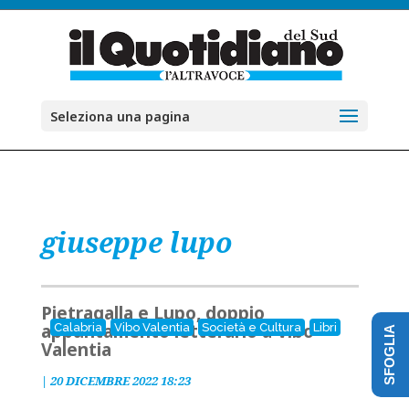
Seleziona una pagina
giuseppe lupo
Pietragalla e Lupo, doppio
appuntamento letterario a Vibo
Calabria
Vibo Valentia
Società e Cultura
Libri
SFOGLIA
Valentia
|
20 DICEMBRE 2022 18:23