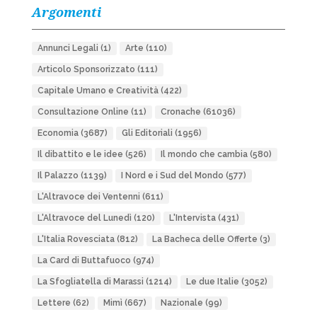
Argomenti
Annunci Legali
(1)
Arte
(110)
Articolo Sponsorizzato
(111)
Capitale Umano e Creatività
(422)
Consultazione Online
(11)
Cronache
(61036)
Economia
(3687)
Gli Editoriali
(1956)
Il dibattito e le idee
(526)
Il mondo che cambia
(580)
Il Palazzo
(1139)
I Nord e i Sud del Mondo
(577)
L'Altravoce dei Ventenni
(611)
L'Altravoce del Lunedì
(120)
L'Intervista
(431)
L'Italia Rovesciata
(812)
La Bacheca delle Offerte
(3)
La Card di Buttafuoco
(974)
La Sfogliatella di Marassi
(1214)
Le due Italie
(3052)
Lettere
(62)
Mimì
(667)
Nazionale
(99)