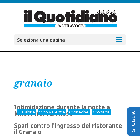
Seleziona una pagina
granaio
Intimidazione durante la notte a
Mileto nel Vibonese
Calabria
Vibo Valentia
Cronache
Cronaca
SFOGLIA
Spari contro l'ingresso del ristorante
il Granaio