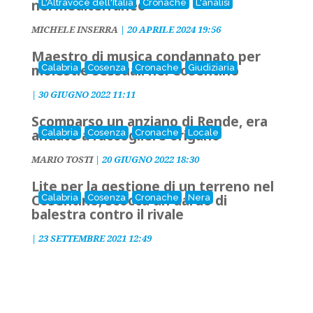
nel mediterraneo
L'Altravoce dell'Italia
Cronache
L'analisi
MICHELE INSERRA
|
20 APRILE 2024 19:56
Maestro di musica condannato per
molestie sessuali nel Cosentino
Calabria
Cosenza
Cronache
Giudiziaria
|
30 GIUGNO 2022 11:11
Scomparso un anziano di Rende, era
andato a raccogliere origano
Calabria
Cosenza
Cronache
Locale
MARIO TOSTI
|
20 GIUGNO 2022 18:30
Lite per la gestione di un terreno nel
Cosentino, scocca un dardo di
Calabria
Cosenza
Cronache
Nera
balestra contro il rivale
|
23 SETTEMBRE 2021 12:49