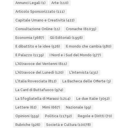
Annunci Legali
(1)
Arte
(110)
Articolo Sponsorizzato
(111)
Capitale Umano e Creatività
(422)
Consultazione Online
(11)
Cronache
(61035)
Economia
(3687)
Gli Editoriali
(1956)
Il dibattito e le idee
(526)
Il mondo che cambia
(580)
Il Palazzo
(1139)
I Nord e i Sud del Mondo
(577)
L'Altravoce dei Ventenni
(611)
L'Altravoce del Lunedì
(120)
L'Intervista
(431)
L'Italia Rovesciata
(812)
La Bacheca delle Offerte
(3)
La Card di Buttafuoco
(974)
La Sfogliatella di Marassi
(1214)
Le due Italie
(3052)
Lettere
(62)
Mimì
(667)
Nazionale
(99)
Opinioni
(559)
Politica
(11792)
Regole e Diritti
(70)
Rubriche
(926)
Società e Cultura
(10078)