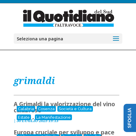
Seleziona una pagina
grimaldi
A Grimaldi la valorizzazione del vino
calabrese
Calabria
Cosenza
Società e Cultura
SFOGLIA
,
Estate
La Manifestazione
|
30 LUGLIO 2025 19:13
Europa cruciale per sviluppo e pace